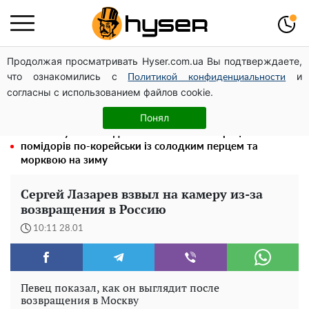
Продолжая просматривать Hyser.com.ua Вы подтверждаете,
Гола Олена Тополя у цікавих позах змусила відвисати
что ознакомились с
и
щелепи: злив відео – було лише початком
Политикой конфиденциальности
согласны с использованием файлов cookie.
Тому й виглядає так молодо: 5 простих та улюблених
страв Алли Пугачової, про які ви достеменно не знали
Понял
Такої закуски завжди виявляється мало: рецепт
помідорів по-корейськи із солодким перцем та
морквою на зиму
Сергей Лазарев взвыл на камеру из-за
возвращения в Россию
10:11 28.01
Певец показал, как он выглядит после
возвращения в Москву