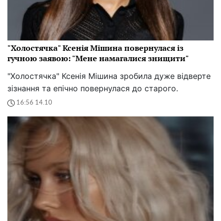
"Холостячка" Ксенія Мішина повернулася із
гучною заявою: "Мене намагалися знищити"
"Холостячка" Ксенія Мішина зробила дуже відверте
зізнання та епічно повернулася до старого.
16:56 14.10