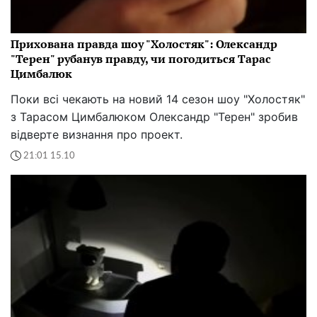
Прихована правда шоу "Холостяк": Олександр
"Терен" рубанув правду, чи погодиться Тарас
Цимбалюк
Поки всі чекають на новий 14 сезон шоу "Холостяк"
з Тарасом Цимбалюком Олександр "Терен" зробив
відверте визнання про проект.
21:01 15.10