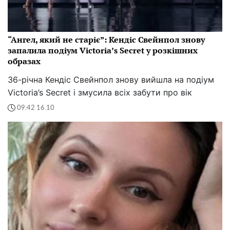
“Ангел, який не старіє”: Кендіс Свейнпол знову
запалила подіум Victoria’s Secret у розкішних
образах
36-річна Кендіс Свейнпол знову вийшла на подіум
Victoria’s Secret і змусила всіх забути про вік
09:42 16.10