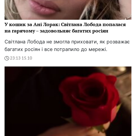
У кошик за Ані Лорак: Світлана Лобода попалася
на гарячому – задовольняє багатих росіян
Світлана Лобода не змогла приховати, як розважає
багатих росіян і все потрапило до мережі.
23:13 15.10