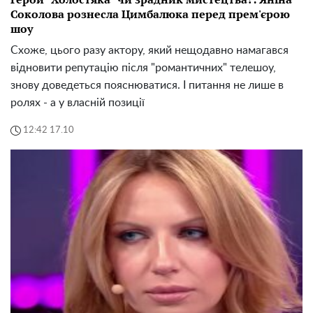
Соколова рознесла Цимбалюка перед прем'єрою
шоу
Схоже, цього разу актору, який нещодавно намагався
відновити репутацію після "романтичних" телешоу,
знову доведеться пояснюватися. І питання не лише в
ролях - а у власній позиції
12:42 17.10