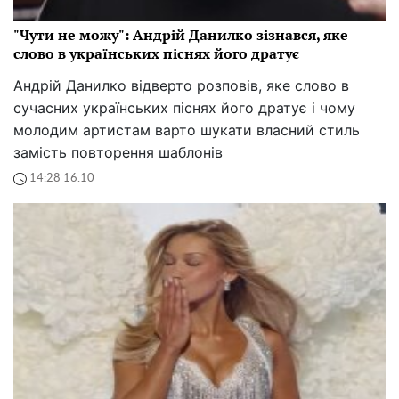
"Чути не можу": Андрій Данилко зізнався, яке
слово в українських піснях його дратує
Андрій Данилко відверто розповів, яке слово в
сучасних українських піснях його дратує і чому
молодим артистам варто шукати власний стиль
замість повторення шаблонів
14:28 16.10