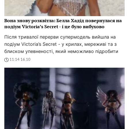
Вона знову розквітла: Белла Хадід повернулася на
подіум Victoria’s Secret - і це було вибухово
Після тривалої перерви супермодель вийшла на
подіум Victoria’s Secret - у крилах, мереживі та з
блиском упевненості, який неможливо підробити
11:14 16.10