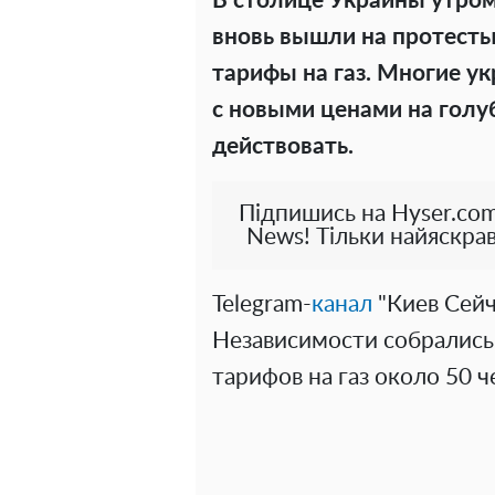
В столице Украины утром 
вновь вышли на протесты.
тарифы на газ. Многие у
с новыми ценами на голу
действовать.
Підпишись на Hyser.com
News! Тільки найяскрав
Telegram-
канал
"Киев Сейч
Независимости собрались
тарифов на газ около 50 ч