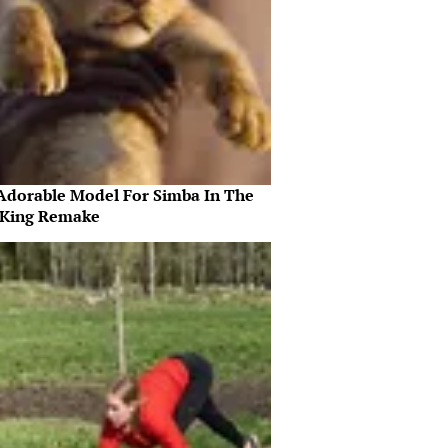
Adorable Model For Simba In The
 King Remake