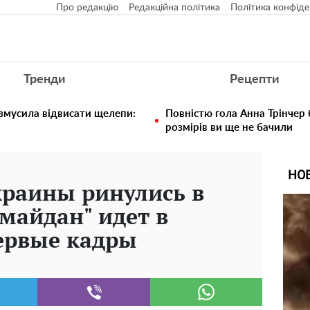
Про редакцію
Редакційна політика
Політика конфіде
Тренди
Рецепти
 змусила відвисати щелепи:
Повністю гола Анна Трінчер
розмірів ви ще не бачили
НО
краины ринулись в
 майдан" идет в
ервые кадры