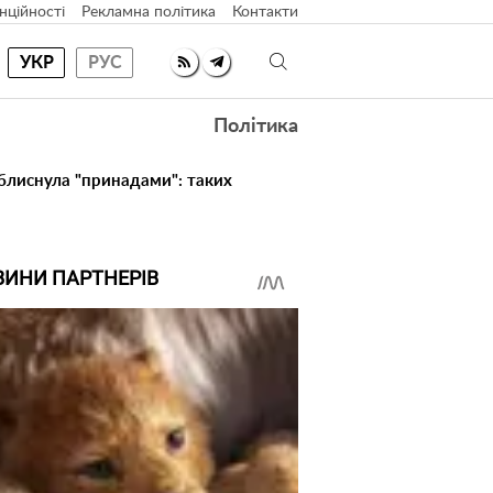
нційності
Рекламна політика
Контакти
УКР
РУС
Політика
 блиснула "принадами": таких
ВИНИ ПАРТНЕРІВ