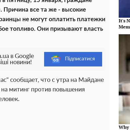
в пятницу, 15 января, граждане
 Причина все та же - высокие
краинцы не могут оплатить платежки
It's 
Memb
бое топливо. Они призывают власть
.ua в Google
Підписатися
іші новини!
ас" сообщает, что с утра на Майдане
 на митинг против повышения
еловек.
Why t