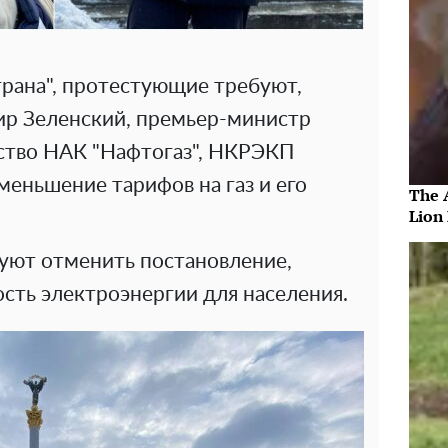
трана", протестующие требуют,
р Зеленский, премьер-министр
ство НАК "Нафтогаз", НКРЭКП
еньшение тарифов на газ и его
The 
Lion
уют отменить постановление,
сть электроэнергии для населения.