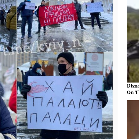
Disn
On T