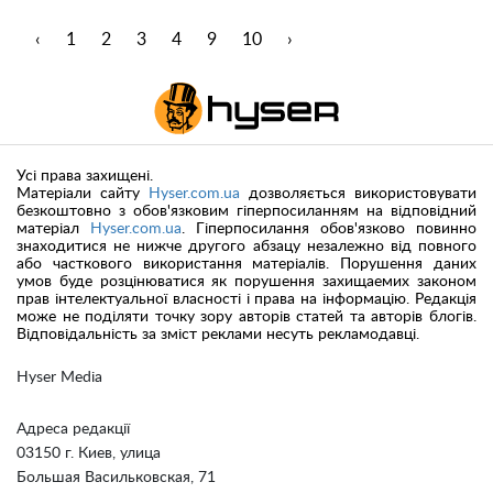
‹
1
2
3
4
9
10
›
Усі права захищені.
Матеріали сайту
Hyser.com.ua
дозволяється використовувати
безкоштовно з обов'язковим гіперпосиланням на відповідний
матеріал
Hyser.com.ua
. Гіперпосилання обов'язково повинно
знаходитися не нижче другого абзацу незалежно від повного
або часткового використання матеріалів. Порушення даних
умов буде розцінюватися як порушення захищаемих законом
прав інтелектуальної власності і права на інформацію. Редакція
може не поділяти точку зору авторів статей та авторів блогів.
Відповідальність за зміст реклами несуть рекламодавці.
Hyser Media
Адреса редакції
03150 г. Киев, улица
Большая Васильковская, 71