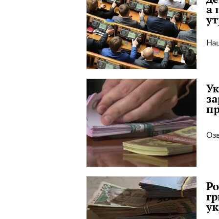
а 
ут
Наш
Ук
за
п
Озв
Ро
гр
у