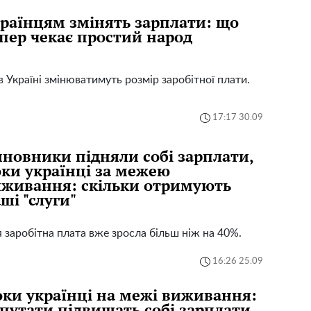
раїнцям змінять зарплати: що
пер чекає простий народ
в Україні змінюватимуть розмір заробітної плати.
17:17 30.09
новники підняли собі зарплати,
ки українці за межею
живання: скільки отримують
ші "слуги"
я заробітна плата вже зросла більш ніж на 40%.
16:26 25.09
ки українці на межі виживання:
путати підвищать собі зарплати,