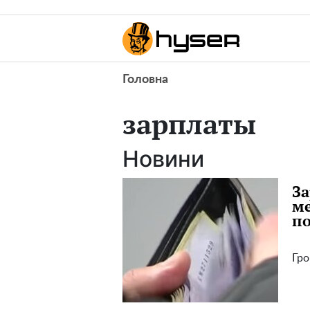
Головна
зарплаты
Новини
За
ме
по
Гро