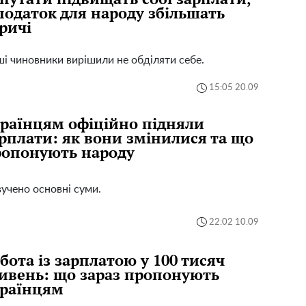
податок для народу збільшать
ричі
і чиновники вирішили не обділяти себе.
15:05 20.09
раїнцям офіційно підняли
рплати: як вони змінилися та що
ропонують народу
учено основні суми.
22:02 10.09
бота із зарплатою у 100 тисяч
ивень: що зараз пропонують
країнцям