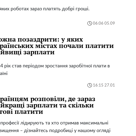
яких роботах зараз платять добрі гроші.
06:06 05.09
жна позаздрити: у яких
раїнських містах почали платити
йвищі зарплати
4 рік став періодом зростання заробітної плати в
аїні
16:15 27.01
раїнцям розповіли, де зараз
йкращі зарплати та скільки
тові платити
 професії лідирують та хто отримав максимальні
вищення – дізнайтесь подробиці у нашому огляді