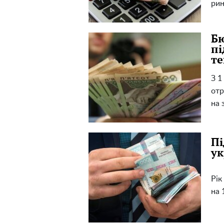
рин
Бю
пі
те
З 1
отр
на 
Пі
ук
Рік
на 