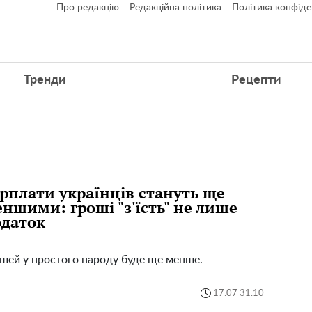
Про редакцію
Редакційна політика
Політика конфіде
Тренди
Рецепти
рплати українців стануть ще
ншими: гроші "з'їсть" не лише
даток
шей у простого народу буде ще менше.
17:07 31.10