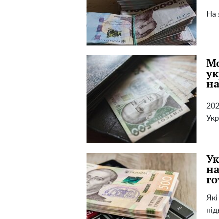
На 
Мо
ук
на
202
Укр
Ук
на
го
Які
під