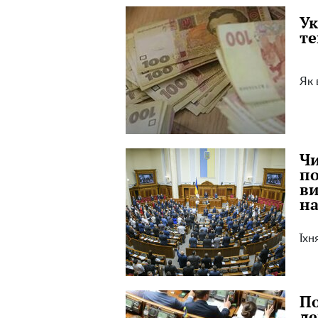
Ук
те
Як 
Чи
по
ви
на
Їхн
По
де