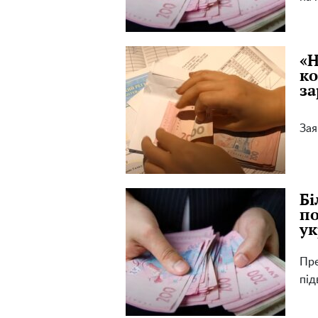
«Н
ко
за
Зая
Бі
по
ук
Пре
під