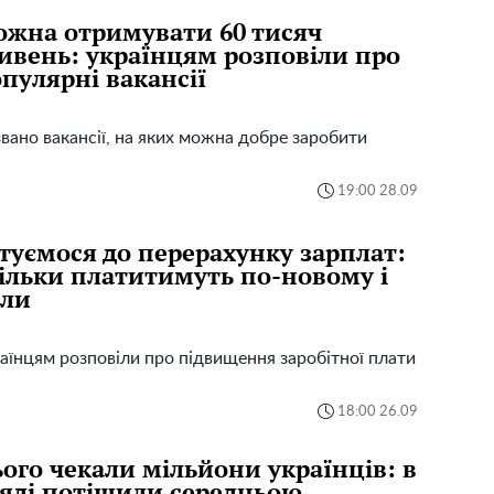
жна отримувати 60 тисяч
ивень: українцям розповіли про
пулярні вакансії
вано вакансії, на яких можна добре заробити
19:00 28.09
туємося до перерахунку зарплат:
ільки платитимуть по-новому і
оли
аїнцям розповіли про підвищення заробітної плати
18:00 26.09
ого чекали мільйони українців: в
яді потішили середньою