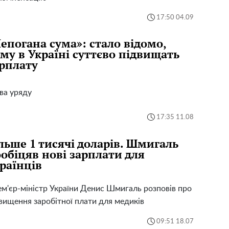
17:50 04.09
епогана сума»: стало відомо,
му в Україні суттєво підвищать
рплату
ва уряду
17:35 11.08
льше 1 тисячі доларів. Шмигаль
обіцяв нові зарплати для
раїнців
м'єр-міністр України Денис Шмигаль розповів про
вищення заробітної плати для медиків
09:51 18.07