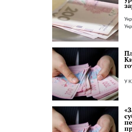
за
Укр
Укр
Пл
Ки
го
У К
«З
су
пе
п