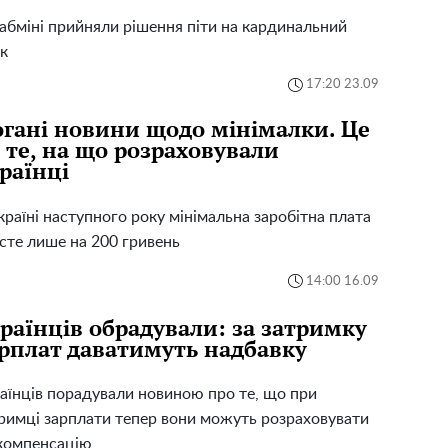
абміні прийняли рішення піти на кардинальний
к
17:20 23.09
гані новини щодо мінімалки. Це
 те, на що розраховували
раїнці
країні наступного року мінімальна заробітна плата
сте лише на 200 гривень
14:00 16.09
раїнців обрадували: за затримку
рплат даватимуть надбавку
аїнців порадували новиною про те, що при
римці зарплати тепер вони можуть розраховувати
компенсацію