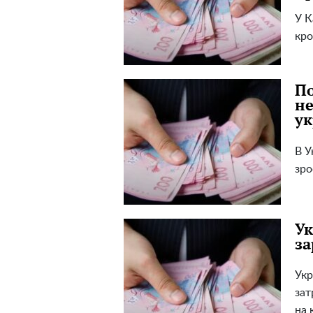
У К
кро
По
не
ук
В У
зро
Ук
за
Укр
зат
на 