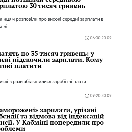
рплатою 30 тисяч гривень
аїнцям розповіли про високі середні зарплати в
аїні
06:00 20.09
атять по 35 тисяч гривень: у
єві підскочили зарплати. Кому
тові платити
иєві в рази збільшилися заробітні плати
09:20 30.09
аморожені» зарплати, урізані
бсидії та відмова від індексацій
нсії. У Кабміні попередили про
роблеми