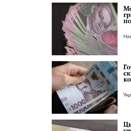
Мо
гр
по
Наз
Го
ск
к
Укр
Ць
ур