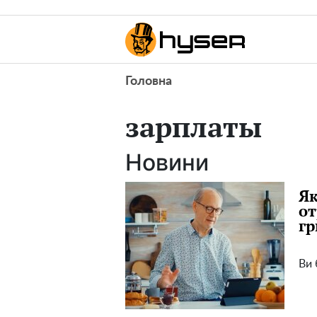
Головна
зарплаты
Новини
Як
от
гр
Ви 