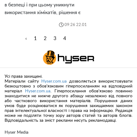
в безпеці і при цьому уникнути
використання хімікатів, рішення є
09:26 22.01
‹
1
2
3
4
Усі права захищені.
Матеріали сайту
Hyser.com.ua
дозволяється використовувати
безкоштовно з обов'язковим гіперпосиланням на відповідний
матеріал
Hyser.com.ua
. Гіперпосилання обов'язково повинно
знаходитися не нижче другого абзацу незалежно від повного
або часткового використання матеріалів. Порушення даних
умов буде розцінюватися як порушення захищаемих законом
прав інтелектуальної власності і права на інформацію. Редакція
може не поділяти точку зору авторів статей та авторів блогів.
Відповідальність за зміст реклами несуть рекламодавці.
Hyser Media