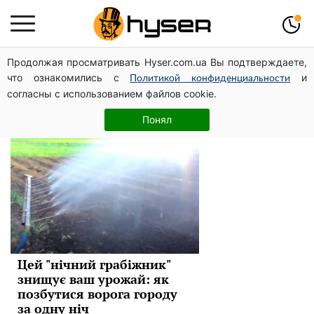
Продолжая просматривать Hyser.com.ua Вы подтверждаете,
шкідники
что ознакомились с
и
Политикой конфиденциальности
согласны с использованием файлов cookie.
Новини
Понял
Цей "нічний грабіжник"
знищує ваш урожай: як
позбутися ворога городу
за одну ніч