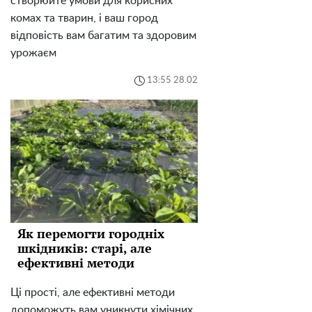
створюйте умови для корисних
комах та тварин, і ваш город
відповість вам багатим та здоровим
урожаєм
13:55 28.02
Як перемогти городніх
шкідників: старі, але
ефективні методи
Ці прості, але ефективні методи
допоможуть вам уникнути хімічних