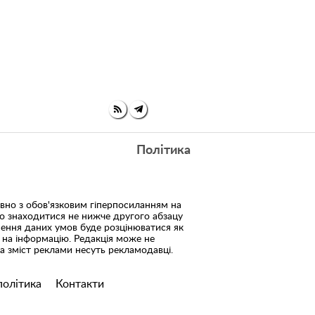
Політика
но з обов'язковим гіперпосиланням на
но знаходитися не нижче другого абзацу
шення даних умов буде розцінюватися як
 на інформацію. Редакція може не
 за зміст реклами несуть рекламодавці.
політика
Контакти