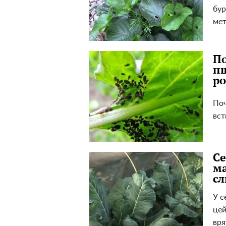
бур
мет
По
пш
ро
Поч
вст
Се
ма
сл
У с
цей
вря