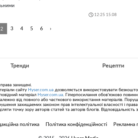
льними
12:25 15.08
2
3
4
5
6
›
Тренди
Рецепти
 права захищені.
теріали сайту
Hyser.com.ua
дозволяється використовувати безкоштов
дповідний матеріал
Hyser.com.ua
. Гіперпосилання обов'язково повин
залежно від повного або часткового використання матеріалів. Пору
ушення захищаемих законом прав інтелектуальної власності і права
іляти точку зору авторів статей та авторів блогів. Відповідальність
акційна політика
Політика конфіденційності
Рекламна 