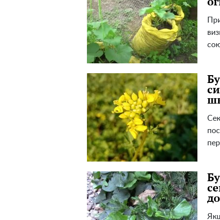
ог
При
виз
сою
Бу
си
шк
Сек
пос
пер
Бу
се
до
Якщ