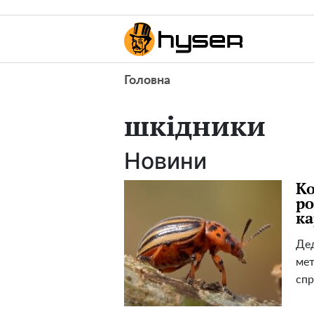
Головна
шкідники
Новини
Ко
ро
ка
Дед
мет
спр