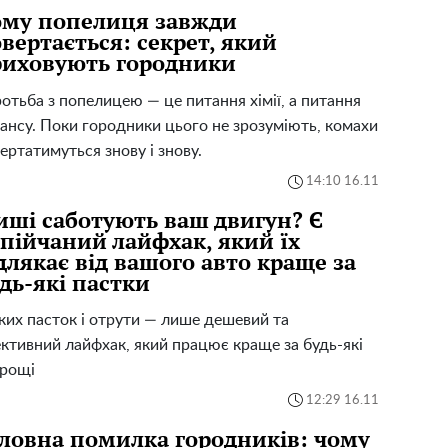
ому попелиця завжди
вертається: секрет, який
риховують городники
отьба з попелицею — це питання хімії, а питання
ансу. Поки городники цього не зрозуміють, комахи
ертатимуться знову і знову.
14:10 16.11
ші саботують ваш двигун? Є
пійчаний лайфхак, який їх
длякає від вашого авто краще за
дь-які пастки
ких пасток і отрути — лише дешевий та
ктивний лайфхак, який працює краще за будь-які
трощі
12:29 16.11
ловна помилка городників: чому