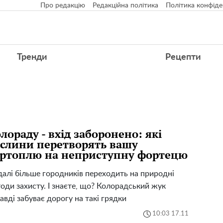
Про редакцію
Редакційна політика
Політика конфіде
Тренди
Рецепти
лораду - вхід заборонено: які
слини перетворять вашу
ртоплю на неприступну фортецю
алі більше городників переходить на природні
оди захисту. І знаєте, що? Колорадський жук
авді забуває дорогу на такі грядки
10:03 17.11