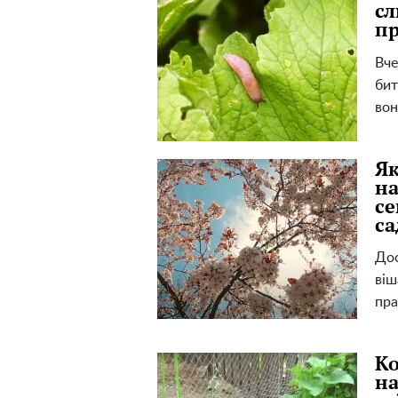
сл
пр
Вче
бит
вон
Як
на
се
са
Дос
віш
пра
Ко
на