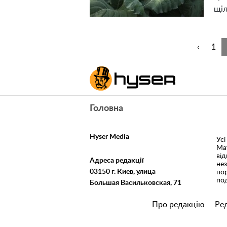
щі
‹
1
Головна
Hyser Media
Усі
Ма
ві
Адреса редакції
не
03150 г. Киев, улица
пор
под
Большая Васильковская, 71
Про редакцію
Ред