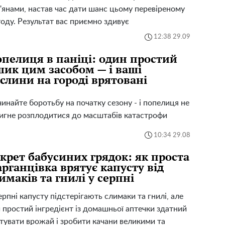
'янами, настав час дати шанс цьому перевіреному
оду. Результат вас приємно здивує
12:38 29.09
пелиця в паніці: один простий
ик цим засобом — і ваші
слини на городі врятовані
инайте боротьбу на початку сезону - і попелиця не
игне розплодитися до масштабів катастрофи
10:34 29.08
крет бабусиних грядок: як проста
рганцівка врятує капусту від
имаків та гнилі у серпні
ерпні капусту підстерігають слимаки та гнилі, але
 простий інгредієнт із домашньої аптечки здатний
тувати врожай і зробити качани великими та