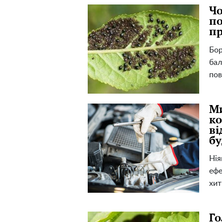
Ч
по
п
Бор
бал
пов
Ми
ко
ві
бу
Нія
ефе
хи
Го