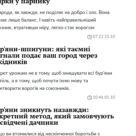
ірки у парнику
рода, як завжди, не поділяє на добро і зло. Вона
нає лише баланс. І навіть найправильніший
зник, втративши міру, легко стає ворогом
07:22 25.10
р'яни-шпигуни: які таємні
гнали подає ваш город через
ідників
рет урожаю не в тому, щоб знищувати всі бур'яни
піль, а в тому, щоб почути їхню мову та
етворити ворогів на союзників.
10:46 05.10
р'яни зникнуть назавжди:
кретний метод, який замовчують
свідчені дачники
о ви втомилися від нескінченної боротьби з