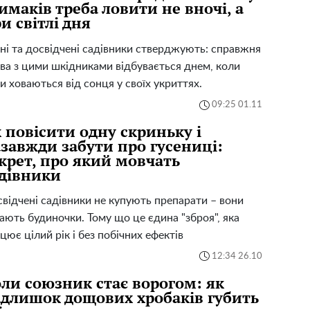
имаків треба ловити не вночі, а
и світлі дня
ні та досвідчені садівники стверджують: справжня
ва з цими шкідниками відбувається днем, коли
и ховаються від сонця у своїх укриттях.
09:25 01.11
 повісити одну скриньку і
завжди забути про гусениці:
крет, про який мовчать
дівники
відчені садівники не купують препарати – вони
ають будиночки. Тому що це єдина "зброя", яка
цює цілий рік і без побічних ефектів
12:34 26.10
ли союзник стає ворогом: як
длишок дощових хробаків губить