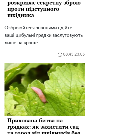
розкриває секретну зброю
проти підступного
шкідника
Озброюйтеся знаннями і дійте -
ваші цибульні грядки заслуговують
лише на краще
08:43 23.05
Прихована битва на
грядках: як захистити сад
та город від шкідників без