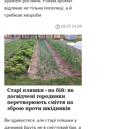
уражені рослини. Різкий аромат
відлякає не тільки попелиці, а й
грибкові хвороби
18:29 24.04
Старі пляшки - на бій: як
досвідчені городники
перетворюють сміття на
зброю проти шкідників
Ви здивуєтеся, але старі пляшки у
дачників йдуть не в сміттєвий бак, а