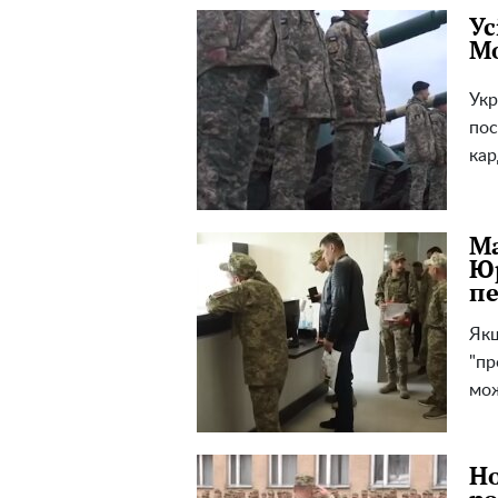
Ус
Мо
Укр
пос
кар
Ма
Юр
п
Якщ
"пр
мож
Но