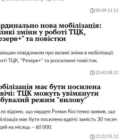
09:09 11.12
рдинально нова мобілізація:
ликі зміни у роботі ТЦК,
езерв+" та повістки
аїнцям повідомили про великі зміни в мобілізації,
оті ТЦК, "Резерв+" та розсиланні повісток.
23:43 08.12
білізація має бути посилена
вічі: ТЦК можуть увімкнути
бувалий режим "вилову"
ло відомо, що нардеп Роман Костенко заявив, що
ілізація має бути посилена вдвічі: замість 30 тисяч
ей на місяць – 60 000.
22:22 05.12