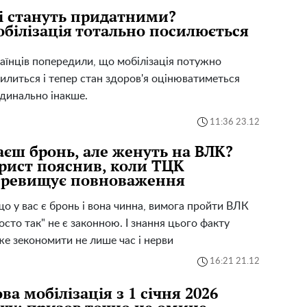
і стануть придатними?
білізація тотально посилюється
аїнців попередили, що мобілізація потужно
илиться і тепер стан здоров'я оцінюватиметься
динально інакше.
11:36 23.12
єш бронь, але женуть на ВЛК?
ист пояснив, коли ТЦК
еревищує повноваження
о у вас є бронь і вона чинна, вимога пройти ВЛК
осто так" не є законною. І знання цього факту
е зекономити не лише час і нерви
16:21 21.12
ва мобілізація з 1 січня 2026