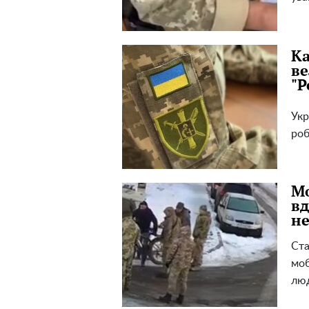
Ка
ве
"Р
Укр
роб
Мо
вд
не
Ста
моб
люд