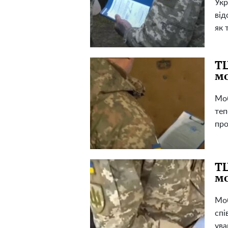
Укр
від
як т
ТЦ
мо
Моб
теп
про
ТЦ
мо
Моб
спі
ува