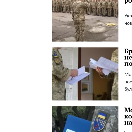
ро
Укр
нов
Бр
не
по
Моб
пос
бул
Мо
ко
на