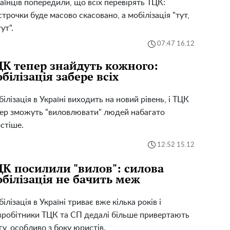
аїнців попередили, що всіх перевірять ТЦК:
строчки буде масово скасовано, а мобілізація "тут,
ут".
07:47 16.12
К тепер знайдуть кожного:
білізація забере всіх
ілізація в Україні виходить на новий рівень, і ТЦК
ер зможуть "виловлювати" людей набагато
стіше.
12:52 15.12
К посилили "вилов": силова
білізація не бачить меж
ілізація в Україні триває вже кілька років і
вробітники ТЦК та СП дедалі більше привертають
гу, особливо з боку юристів.