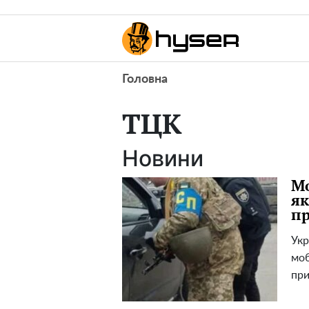
Головна
TЦK
Новини
Мо
як
пр
Укр
моб
при