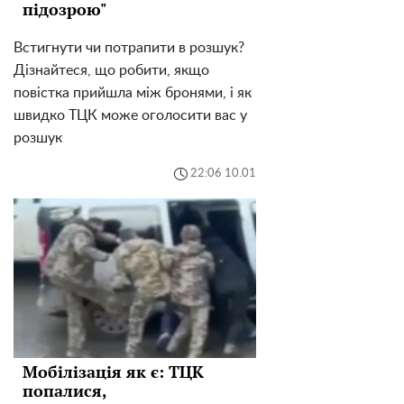
підозрою"
Встигнути чи потрапити в розшук?
Дізнайтеся, що робити, якщо
повістка прийшла між бронями, і як
швидко ТЦК може оголосити вас у
розшук
22:06 10.01
Мобілізація як є: ТЦК
попалися,