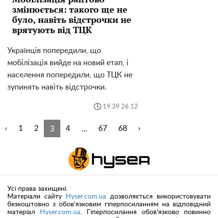
змінюється: такого ще не
було, навіть відстрочки не
врятують від ТЦК
Українців попередили, що
мобілізація вийде на новий етап, і
населення попередили, що ТЦК не
зупинять навіть відстрочки.
19:39 26.12
3
...
‹
1
2
4
67
68
›
Усі права захищені.
Матеріали сайту
Hyser.com.ua
дозволяється використовувати
безкоштовно з обов'язковим гіперпосиланням на відповідний
матеріал
Hyser.com.ua
. Гіперпосилання обов'язково повинно