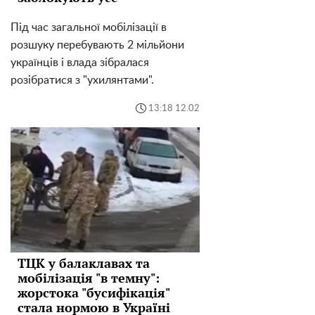
Під час загальної мобілізації в
розшуку перебувають 2 мільйони
українців і влада зібралася
розібратися з "ухилянтами".
13:18 12.02
ТЦК у балаклавах та
мобілізація "в темну":
жорстока "бусифікація"
стала нормою в Україні