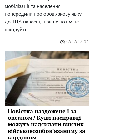
мобілізації та населення
попередили про обов'язкову явку
до ТЦК навесні, інакше потім не
шкодуйте.
18:18 16.02
Повістка наздожене і за
океаном? Куди насправді
можуть надсилати виклик
військовозобов’язаному за
кордоном