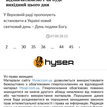
вихідний цього дня
У Верховній раді пропонують
встановити в Україні новий
святковий день – День подяки Богу.
07:00 28.12
...
...
1
2
30
35
36
44
45
›
Усі права захищені.
Матеріали сайту
Hyser.com.ua
дозволяється використовувати
безкоштовно з обов'язковим гіперпосиланням на відповідний
матеріал
Hyser.com.ua
. Гіперпосилання обов'язково повинно
знаходитися не нижче другого абзацу незалежно від повного
або часткового використання матеріалів. Порушення даних
умов буде розцінюватися як порушення захищаемих законом
прав інтелектуальної власності і права на інформацію. Редакція