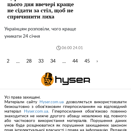
цього дня ввечері краще
не сідати за стіл, щоб не
спричинити лиха
Українцям розповіли, чого краще
уникати 24 січня
06:00 24.01
...
...
1
2
28
33
34
44
45
›
Усі права захищені.
Матеріали сайту
Hyser.com.ua
дозволяється використовувати
безкоштовно з обов'язковим гіперпосиланням на відповідний
матеріал
Hyser.com.ua
. Гіперпосилання обов'язково повинно
знаходитися не нижче другого абзацу незалежно від повного
або часткового використання матеріалів. Порушення даних
умов буде розцінюватися як порушення захищаемих законом
прав інтелектуальної власності і права на інформацію. Редакція