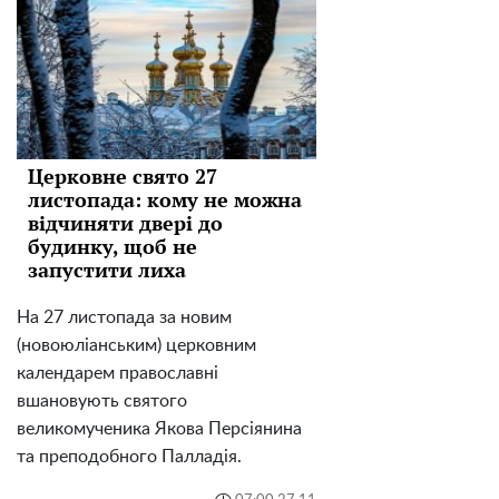
Церковне свято 27
листопада: кому не можна
відчиняти двері до
будинку, щоб не
запустити лиха
На 27 листопада за новим
(новоюліанським) церковним
календарем православні
вшановують святого
великомученика Якова Персіянина
та преподобного Палладія.