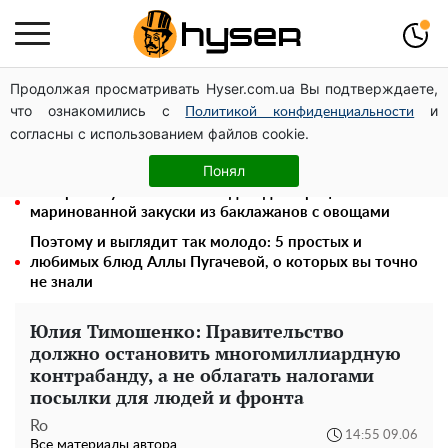
Продолжая просматривать Hyser.com.ua Вы подтверждаете,
Елена Тополя слив видео – это далеко не все:
что ознакомились с
и
фронтмен "Антитела" Тарас Тополя стал следующим
Политикой конфиденциальности
согласны с использованием файлов cookie.
Полностью голая Анна Тринчер блеснула
"прелестями": таких размеров вы еще не видели
Понял
Быстрая вкуснятина на каждый день: рецепт
маринованной закуски из баклажанов с овощами
Поэтому и выглядит так молодо: 5 простых и
любимых блюд Аллы Пугачевой, о которых вы точно
не знали
Юлия Тимошенко: Правительство
должно остановить многомиллиардную
контрабанду, а не облагать налогами
посылки для людей и фронта
Ro
14:55 09.06
Все материалы автора