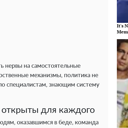
It's 
Memb
ть нервы на самостоятельные
арственные механизмы, политика не
ело специалистам, знающим систему
 открыты для каждого
юдям, оказавшимся в беде, команда