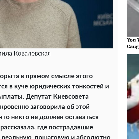
You W
Caug
ила Ковалевская
корыта в прямом смысле этого
ся в куче юридических тонкостей и
выплаты. Депутат Киевсовета
ровенно заговорила об этой
что никто не должен оставаться
 рассказала, где пострадавшие
 реальную, пошаговую и абсолютно