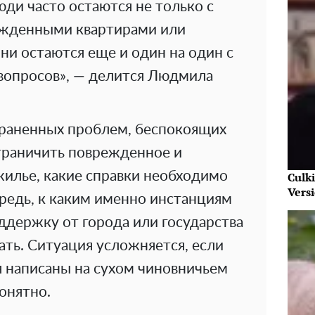
юди часто остаются не только с
ежденными квартирами или
и остаются еще и один на один с
вопросов», — делится Людмила
раненных проблем, беспокоящих
зграничить поврежденное и
илье, какие справки необходимо
Culk
Vers
редь, к каким именно инстанциям
ддержку от города или государства
ть. Ситуация усложняется, если
 написаны на сухом чиновничьем
понятно.