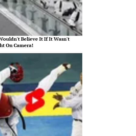
ouldn't Believe It If It Wasn't
ht On Camera!