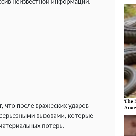
ссив неизвестной информации.
The 
, что после вражеских ударов
Anac
 серьезными вызовами, которые
материальных потерь.