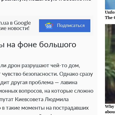
Unfo
The 
.ua в Google
Подписаться
ие новости!
ы на фоне большого
или дрон разрушают чей-то дом,
 чувство безопасности. Однако сразу
одит другая проблема — лавина
ионных вопросов, на которые сложно
епутат Киевсовета Людмила
Why 
о в такие моменты на пострадавших
abou