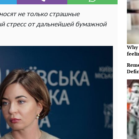
носят не только страшные
ый стресс от дальнейшей бумажной
Why t
feeli
Reme
Defi