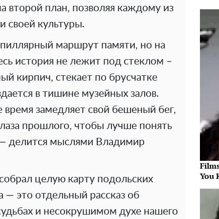
на второй план, позволяя каждому из
 и своей культуры.
апиллярный маршрут памяти, но на
сь история не лежит под стеклом –
ый кирпич, стекает по брусчатке
здается в тишине музейных залов.
е время замедляет свой бешеный бег,
 глаза прошлого, чтобы лучше понять
 — делится мыслями Владимир
Film
You 
 собрал целую карту подольских
а — это отдельный рассказ об
 судьбах и несокрушимом духе нашего