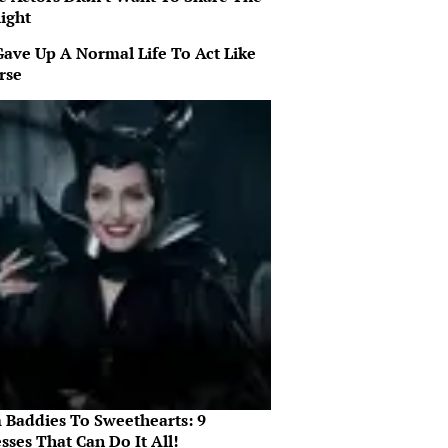
ight
Gave Up A Normal Life To Act Like
rse
 Baddies To Sweethearts: 9
sses That Can Do It All!