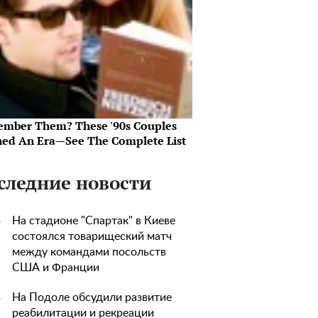
mber Them? These '90s Couples
ned An Era—See The Complete List
следние новости
На стадионе "Спартак" в Киеве
5
состоялся товарищеский матч
между командами посольств
США и Франции
На Подоле обсудили развитие
5
реабилитации и рекреации