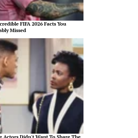
credible FIFA 2026 Facts You
ably Missed
e Actors Didn't Want To Share The