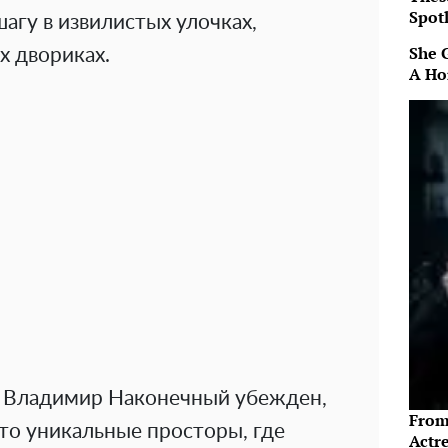
Spotl
агу в извилистых улочках,
She 
х двориках.
A Ho
а Владимир Наконечный убежден,
From
то уникальные просторы, где
Actre