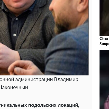
Gina
Susp
йонной администрации Владимир
Наконечный
уникальных подольских локаций,