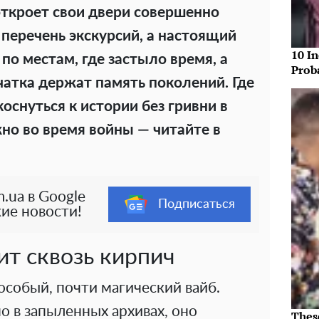
откроет свои двери совершенно
 перечень экскурсий, а настоящий
10 In
о местам, где застыло время, а
Prob
чатка держат память поколений. Где
снуться к истории без гривни в
жно во время войны — читайте в
.ua в Google
Подписаться
ие новости!
ит сквозь кирпич
особый, почти магический вайб.
о в запыленных архивах, оно
Thes