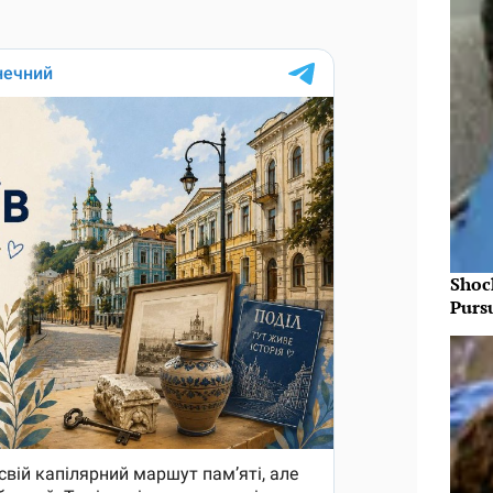
Shoc
Purs