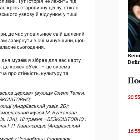
Reme
Defi
По
20:5
16:5