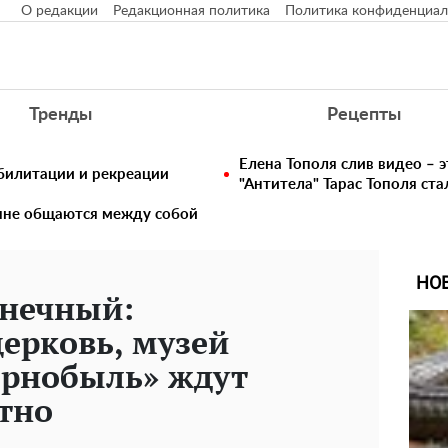
О редакции
Редакционная политика
Политика конфиденциал
Тренды
Рецепты
Елена Тополя слив видео – э
билитации и рекреации
"Антитела" Тарас Тополя ст
тяне общаются между собой
НО
нечный:
ерковь, музей
ернобыль» ждут
тно