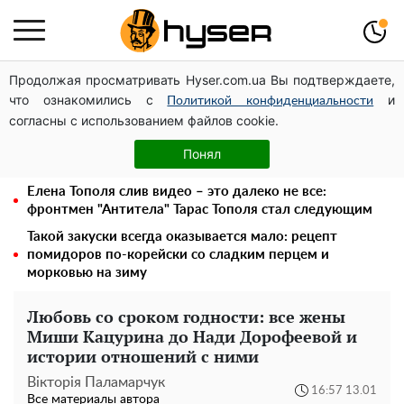
Продолжая просматривать Hyser.com.ua Вы подтверждаете,
Посол ОБСЕ во второй раз посетил место российского
что ознакомились с
и
удара по жилому дому на Подоле
Политикой конфиденциальности
согласны с использованием файлов cookie.
Дроны с наценкой: Александр Конотопский вывел
миллионы оборонного бюджета через фиктивную
Понял
фирму в Эстонии
Елена Тополя слив видео – это далеко не все:
фронтмен "Антитела" Тарас Тополя стал следующим
Такой закуски всегда оказывается мало: рецепт
помидоров по-корейски со сладким перцем и
морковью на зиму
Любовь со сроком годности: все жены
Миши Кацурина до Нади Дорофеевой и
истории отношений с ними
Вікторія Паламарчук
16:57 13.01
Все материалы автора