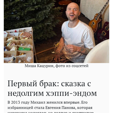
Миша Кацурин, фото из соцсетей
Первый брак: сказка с
недолгим хэппи-эндом
В 2013 году Михаил женился впервые. Его
избранницей стала Евгения Панова, которая
наверняка надеялась на долгую и счастливую