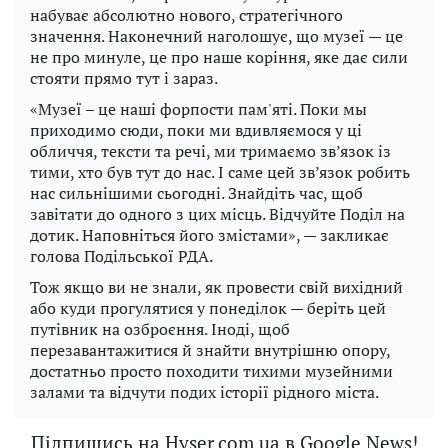
набуває абсолютно нового, стратегічного
значення. Наконечний наголошує, що музеї — це
не про минуле, це про наше коріння, яке дає сили
стояти прямо тут і зараз.
«Музеї – це наші форпости пам'яті. Поки мы
приходимо сюди, поки ми вдивляємося у ці
обличчя, тексти та речі, ми тримаємо зв’язок із
тими, хто був тут до нас. І саме цей зв’язок робить
нас сильнішими сьогодні. Знайдіть час, щоб
завітати до одного з цих місць. Відчуйте Поділ на
дотик. Наповніться його змістами», — закликає
голова Подільської РДА.
Тож якщо ви не знали, як провести свій вихідний
або куди прогулятися у понеділок — беріть цей
путівник на озброєння. Іноді, щоб
перезавантажитися й знайти внутрішню опору,
достатньо просто походити тихими музейними
залами та відчути подих історії рідного міста.
Підпишись на Hyser.com.ua в Google News!