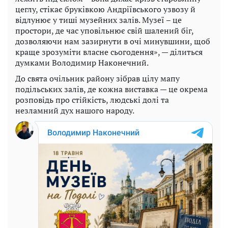
цеглу, стікає бруківкою Андріївського узвозу й
відлунює у тиші музейних залів. Музеї – це
простори, де час уповільнює свій шалений біг,
дозволяючи нам зазирнути в очі минувшини, щоб
краще зрозуміти власне сьогодення», — ділиться
думками Володимир Наконечний.
До свята очільник району зібрав цілу мапу
подільських залів, де кожна виставка — це окрема
розповідь про стійкість, людські долі та
незламний дух нашого народу.