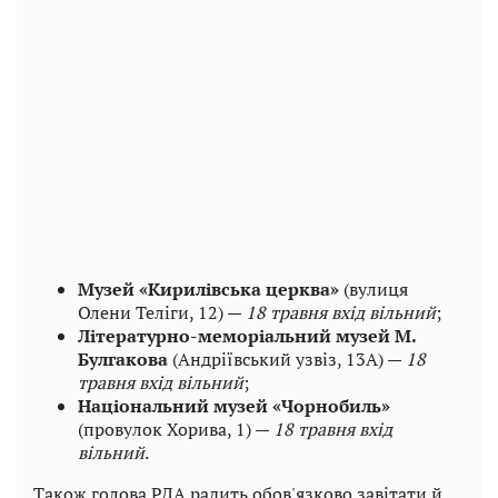
Музей «Кирилівська церква»
(вулиця
Олени Теліги, 12) —
18 травня вхід вільний
;
Літературно-меморіальний музей М.
Булгакова
(Андріївський узвіз, 13А) —
18
травня вхід вільний
;
Національний музей «Чорнобиль»
(провулок Хорива, 1) —
18 травня вхід
вільний
.
Також голова РДА радить обов'язково завітати й