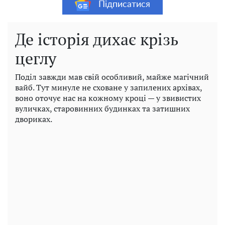
Підписатися
Де історія дихає крізь
цеглу
Поділ завжди мав свій особливий, майже магічний
вайб. Тут минуле не сховане у запилених архівах,
воно оточує нас на кожному кроці — у звивистих
вуличках, старовинних будинках та затишних
двориках.