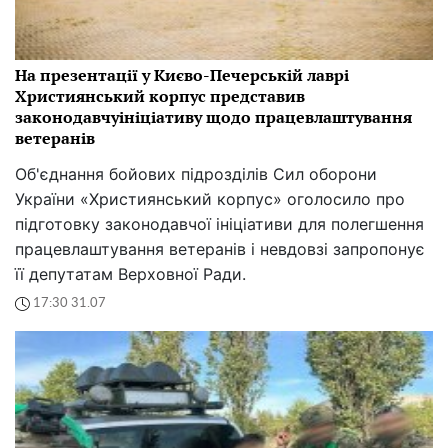
На презентації у Києво-Печерській лаврі
Християнський корпус представив
законодавчуініціативу щодо працевлаштування
ветеранів
Об'єднання бойових підрозділів Сил оборони
України «Християнський корпус» оголосило про
підготовку законодавчої ініціативи для полегшення
працевлаштування ветеранів і невдовзі запропонує
її депутатам Верховної Ради.
17:30 31.07