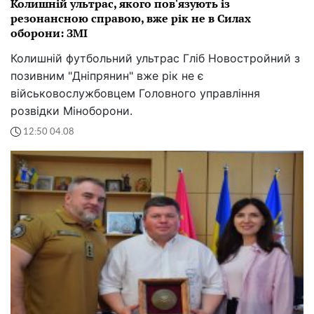
Колишній ультрас, якого пов'язують із
резонансною справою, вже рік не в Силах
оборони: ЗМІ
Колишній футбольний ультрас Гліб Новостройний з
позивним "Дніпрянин" вже рік не є
військовослужбовцем Головного управління
розвідки Міноборони.
12:50 04.08