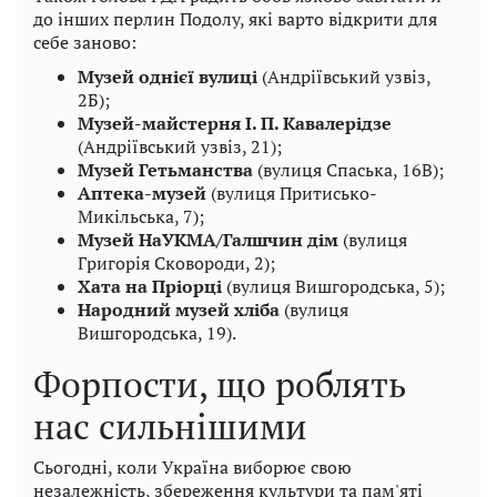
до інших перлин Подолу, які варто відкрити для
себе заново:
Музей однієї вулиці
(Андріївський узвіз,
2Б);
Музей-майстерня І. П. Кавалерідзе
(Андріївський узвіз, 21);
Музей Гетьманства
(вулиця Спаська, 16B);
Аптека-музей
(вулиця Притисько-
Микільська, 7);
Музей НаУКМА/Галшчин дім
(вулиця
Григорія Сковороди, 2);
Хата на Пріорці
(вулиця Вишгородська, 5);
Народний музей хліба
(вулиця
Вишгородська, 19).
Форпости, що роблять
нас сильнішими
Сьогодні, коли Україна виборює свою
незалежність, збереження культури та пам'яті