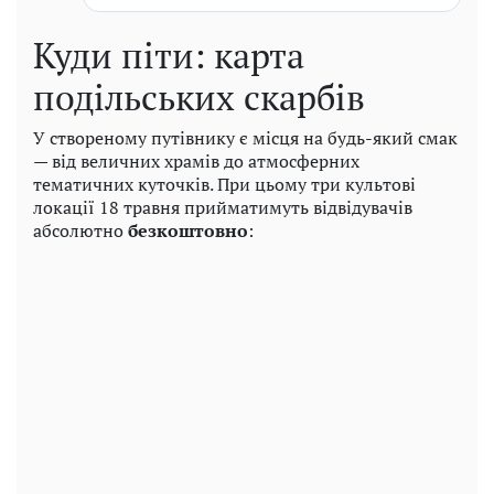
Куди піти: карта
подільських скарбів
У створеному путівнику є місця на будь-який смак
— від величних храмів до атмосферних
тематичних куточків. При цьому три культові
локації 18 травня прийматимуть відвідувачів
абсолютно
безкоштовно
: