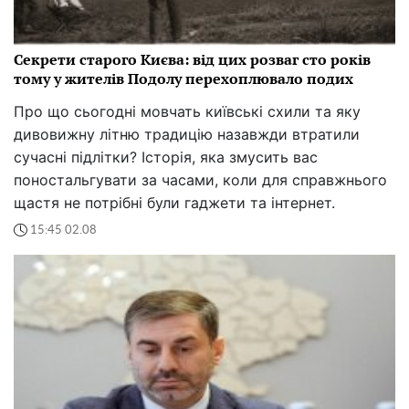
Секрети старого Києва: від цих розваг сто років
тому у жителів Подолу перехоплювало подих
Про що сьогодні мовчать київські схили та яку
дивовижну літню традицію назавжди втратили
сучасні підлітки? Історія, яка змусить вас
поностальгувати за часами, коли для справжнього
щастя не потрібні були гаджети та інтернет.
15:45 02.08