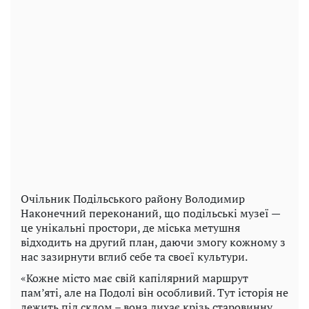
Очільник Подільського району Володимир
Наконечний переконаний, що подільські музеї —
це унікальні простори, де міська метушня
відходить на другий план, даючи змогу кожному з
нас зазирнути вглиб себе та своєї культури.
«Кожне місто має свій капілярний маршрут
пам’яті, але на Подолі він особливий. Тут історія не
лежить під склом – вона дихає крізь старовинну