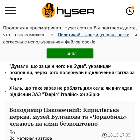
Продолжая просматривать Hyser.com.ua Вы подтверждаете,
Українська авіатранспортна асоціація звернулася до
что ознакомились с
и
Мінфіну із закликом уніфікувати оподаткування
Политикой конфиденциальности
согласны с использованием файлов cookie.
авіалізингу
"Холостячка" Ксенія Мішина перестаралася і блиснула
Понял
зоною бікіні: надто широко розсунула
"Думали, що за це нічого не буде": українцям
розповіли, через кого повернули відключення світла за
борги
Жаль, що таке зараз не роблять для села: як виглядав
рідкісний ЗАЗ "Таврія" італійської збірки
Володимир Наконечний: Кирилівська
церква, музей Булгакова та «Чорнобиль»
чекають на киян безкоштовно
Ro
18:15 17.05
Всі матеріали автора