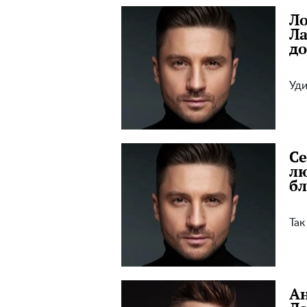
Ло
Ла
до
Уди
Се
лю
б
Так
Ан