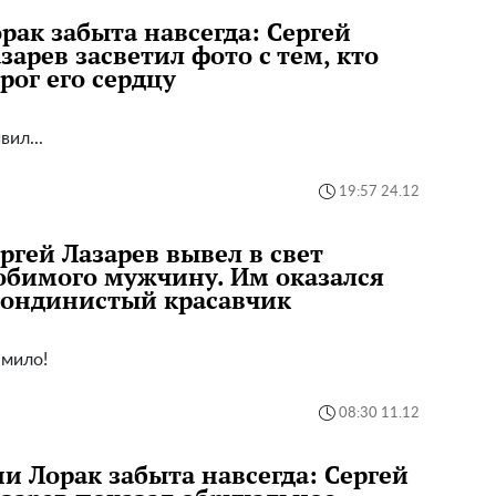
рак забыта навсегда: Сергей
зарев засветил фото с тем, кто
рог его сердцу
вил...
19:57 24.12
ргей Лазарев вывел в свет
бимого мужчину. Им оказался
лондинистый красавчик
 мило!
08:30 11.12
и Лорак забыта навсегда: Сергей