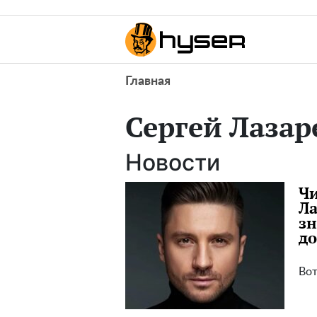
Главная
Сергей Лазар
Новости
Чи
Ла
зн
до
Вот