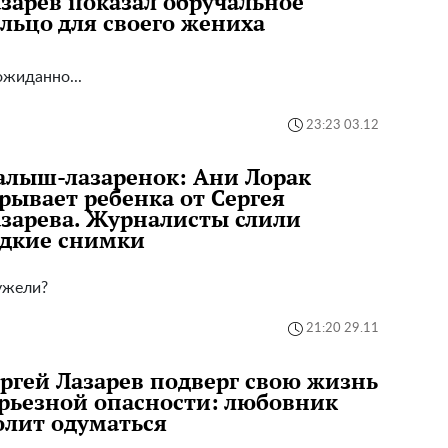
зарев показал обручальное
льцо для своего жениха
жиданно...
23:23 03.12
лыш-лазаренок: Ани Лорак
рывает ребенка от Сергея
зарева. Журналисты слили
едкие снимки
ужели?
21:20 29.11
ргей Лазарев подверг свою жизнь
рьезной опасности: любовник
лит одуматься