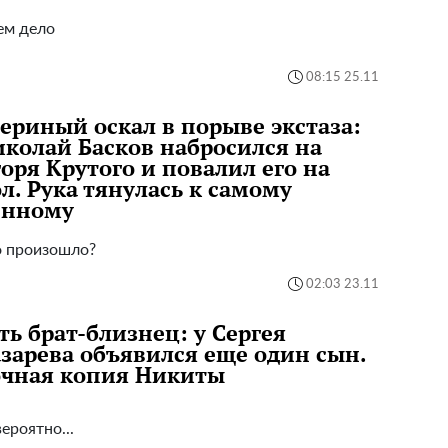
ем дело
08:15 25.11
ериный оскал в порыве экстаза:
колай Басков набросился на
оря Крутого и повалил его на
л. Рука тянулась к самому
енному
о произошло?
02:03 23.11
ть брат-близнец: у Сергея
зарева объявился еще один сын.
очная копия Никиты
ероятно...