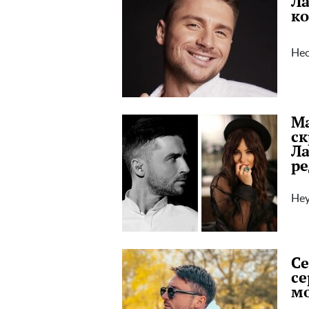
Ла
ко
Нео
Ма
ск
Ла
р
Не
Се
се
мо