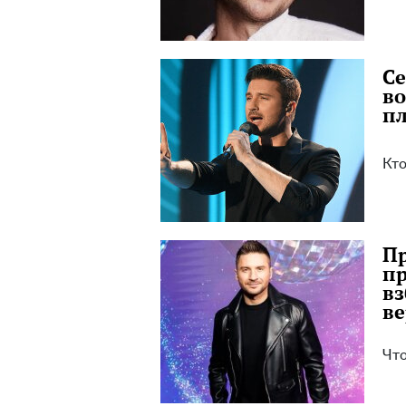
Се
в
пл
Кто
Пр
пр
вз
ве
Что