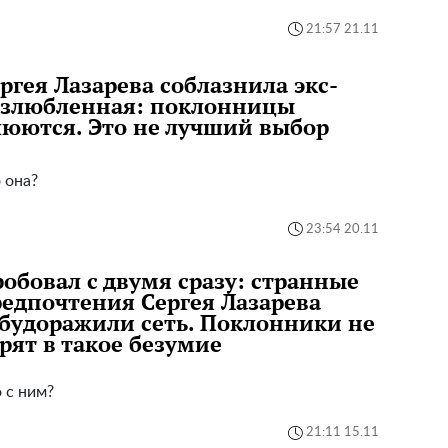
21:57 21.11
ргея Лазарева соблазнила экс-
озлюбленная: поклонницы
юются. Это не лучший выбор
 она?
23:54 20.11
обовал с двумя сразу: странные
едпочтения Сергея Лазарева
будоражили сеть. Поклонники не
рят в такое безумие
 с ним?
21:11 15.11