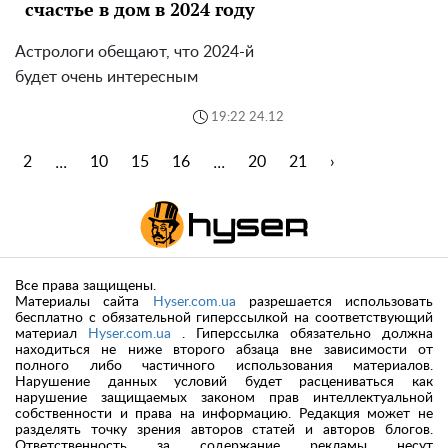
счастье в дом в 2024 году
Астрологи обещают, что 2024-й
будет очень интересным
19:22 24.12
...
...
1
2
10
15
16
20
21
›
Все права защищены.
Материалы сайта
Hyser.com.ua
разрешается использовать
бесплатно с обязательной гиперссылкой на соответствующий
материал
Hyser.com.ua
. Гиперссылка обязательно должна
находиться не ниже второго абзаца вне зависимости от
полного либо частичного использования материалов.
Нарушение данных условий будет расцениваться как
нарушение защищаемых законом прав интеллектуальной
собственности и права на информацию. Редакция может не
разделять точку зрения авторов статей и авторов блогов.
Ответственность за содержание рекламы несут