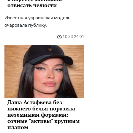
отвисать челюсти
Известная украинская модель
очаровала публику.
10:33 24.01
Даша Астафьева без
нижнего белья поразила
неземными формами:
сочные "активы" крупным
планом