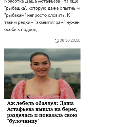
Красотка Даша Астафьева - та еще
"рыбешка", которую даже опытным
"рыбакам" непросто словить. К
таким редким "экземплярам" нужен
особых подход
08:30 20.10
Аж лебедь обалдел: Даша
Астафьева вышла на берег,
разделась и показала свою
"булочницу"