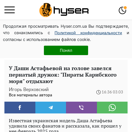
Продолжая просматривать Hyser.com.ua Вы подтверждаете,
Дроны с наценкой: Александр Конотопский вывел
что ознакомились с
и
миллионы оборонного бюджета через фиктивную
Политикой конфиденциальности
согласны с использованием файлов cookie.
фирму в Эстонии
Жаль, что такое сейчас не делают для села: как
Понял
выглядел редкий ЗАЗ "Таврия" итальянской сборки
У Даши Астафьевой на голове завелся
пернатый дружок: "Пираты Карибского
моря" отдыхают
Игорь Верховский
16:36 03.03
Все материалы автора
Известная украинская модель Даша Астафьева
удивила своих фанатов и рассказала, как прошел у
нее февраль 2025 года.