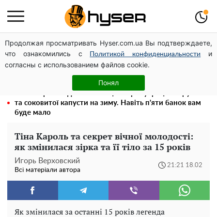
Продолжая просматривать Hyser.com.ua Вы подтверждаете,
Гола Олена Тополя у цікавих позах змусила відвисати
что ознакомились с
и
щелепи: злив відео – було лише початком
Политикой конфиденциальности
согласны с использованием файлов cookie.
Олена Тополя злив відео – це далеко не все: фронтмен
"Антитіла" Тарас Тополя став наступним
Понял
Весь секрет в одній таблетці аспірину: рецепт хрумкої
та соковитої капусти на зиму. Навіть п'яти банок вам
буде мало
Тіна Кароль та секрет вічної молодості:
як змінилася зірка та її тіло за 15 років
Игорь Верховский
21:21 18.02
Всі матеріали автора
Як змінилася за останні 15 років легенда