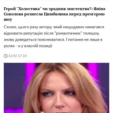
Герой "Холостяка" чи зрадник мистецтва?: Яніна
Соколова рознесла Цимбалюка перед прем'єрою
шоу
Схоже, цього разу актору, який нещодавно намагався
відновити репутацію після "романтичних" телешоу,
знову доведеться пояснюватися. І питання не лише в
ролях - а у власній позиції
12:42 17.10