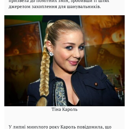
призвела до помітних змін, зробивши її шлях
джерелом захоплення для шанувальників.
Тіна Кароль
У липні минулого року Кароль повідомила, що