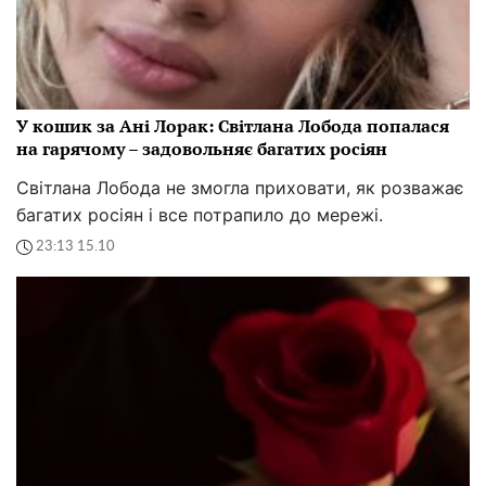
У кошик за Ані Лорак: Світлана Лобода попалася
на гарячому – задовольняє багатих росіян
Світлана Лобода не змогла приховати, як розважає
багатих росіян і все потрапило до мережі.
23:13 15.10