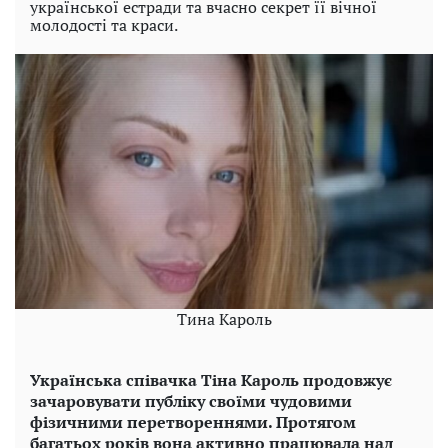
української естради та вчасно секрет її вічної
молодості та краси.
Тина Кароль
Українська співачка Тіна Кароль продовжує
зачаровувати публіку своїми чудовими
фізичними перетвореннями. Протягом
багатьох років вона активно працювала над