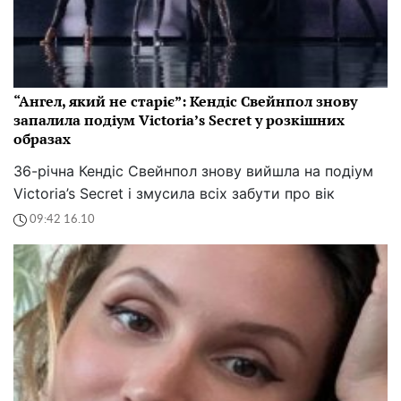
“Ангел, який не старіє”: Кендіс Свейнпол знову
запалила подіум Victoria’s Secret у розкішних
образах
36-річна Кендіс Свейнпол знову вийшла на подіум
Victoria’s Secret і змусила всіх забути про вік
09:42 16.10