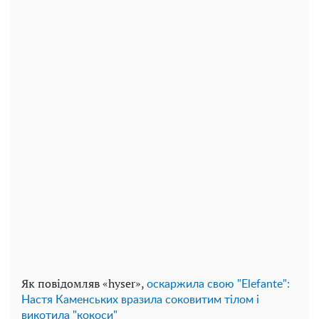
Як повідомляв «hyser»,
оскаржила свою "Elefante":
Настя Каменських вразила соковитим тілом і
викотила "кокоси"