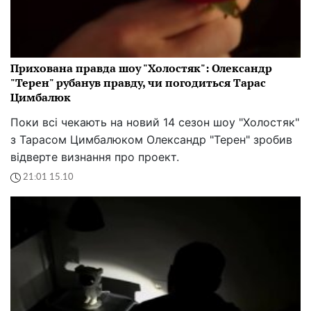
Прихована правда шоу "Холостяк": Олександр
"Терен" рубанув правду, чи погодиться Тарас
Цимбалюк
Поки всі чекають на новий 14 сезон шоу "Холостяк"
з Тарасом Цимбалюком Олександр "Терен" зробив
відверте визнання про проект.
21:01 15.10