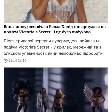
Вона знову розквітла: Белла Хадід повернулася на
подіум Victoria’s Secret - і це було вибухово
Після тривалої перерви супермодель вийшла на
подіум Victoria’s Secret - у крилах, мереживі та з
блиском упевненості, який неможливо підробити
11:14 16.10