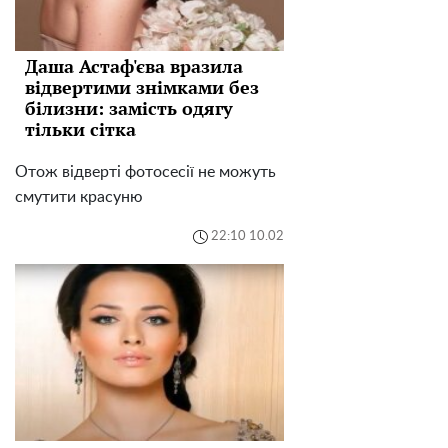
Даша Астаф'єва вразила
відвертими знімками без
білизни: замість одягу
тільки сітка
Отож відверті фотосесії не можуть
смутити красуню
22:10 10.02