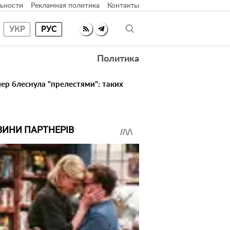
ьности
Рекламная политика
Контакты
УКР
РУС
Политика
ер блеснула "прелестями": таких
ВИНИ ПАРТНЕРІВ