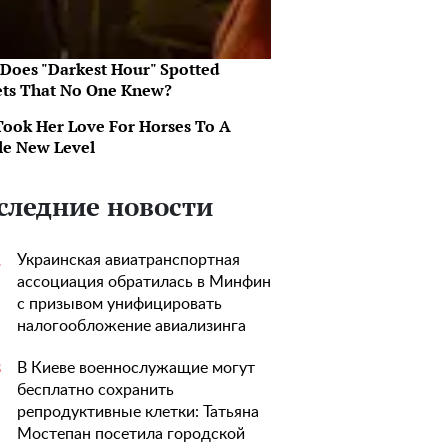
Does "Darkest Hour" Spotted
ets That No One Knew?
Took Her Love For Horses To A
e New Level
следние новости
Украинская авиатранспортная
1
ассоциация обратилась в Минфин
с призывом унифицировать
налогообложение авиализинга
В Киеве военнослужащие могут
3
бесплатно сохранить
репродуктивные клетки: Татьяна
Мостепан посетила городской