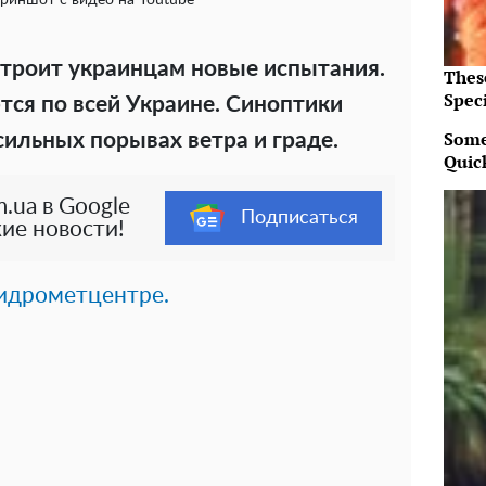
криншот с видео на Youtube
троит украинцам новые испытания.
Thes
Speci
ся по всей Украине. Синоптики
Some
ильных порывах ветра и граде.
Quic
.ua в Google
Подписаться
ие новости!
идрометцентре.