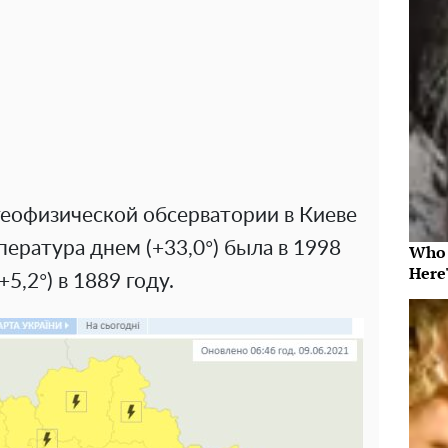
еофизической обсерватории в Киеве
пература днем (+33,0°) была в 1998
Who 
Here
+5,2°) в 1889 году.