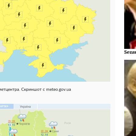
Sens
етцентра. Скриншот с meteo.gov.ua