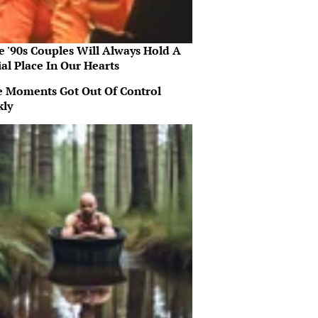
e '90s Couples Will Always Hold A
al Place In Our Hearts
 Moments Got Out Of Control
kly