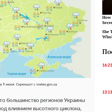
How 
Secr
She 
Whol
По
16:2
а 9 июня. Скриншот с meteo.gov.ua
13:1
то большинство регионов Украины
од влиянием высотного циклона,