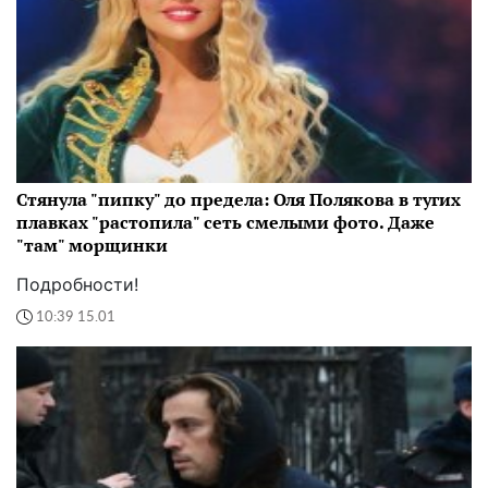
Стянула "пипку" до предела: Оля Полякова в тугих
плавках "растопила" сеть смелыми фото. Даже
"там" морщинки
Подробности!
10:39 15.01