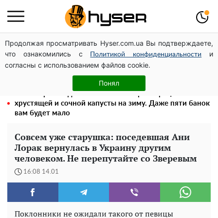
Продолжая просматривать Hyser.com.ua Вы подтверждаете,
Может ли Почтовая площадь стать главной точкой
что ознакомились с
и
входа в исторический Киев
Политикой конфиденциальности
согласны с использованием файлов cookie.
Елена Тополя слив видео – это далеко не все:
фронтмен "Антитела" Тарас Тополя стал следующим
Понял
Весь секрет в одной таблетке аспирина: рецепт
хрустящей и сочной капусты на зиму. Даже пяти банок
вам будет мало
Совсем уже старушка: поседевшая Ани
Лорак вернулась в Украину другим
человеком. Не перепутайте со Зверевым
16:08 14.01
Поклонники не ожидали такого от певицы