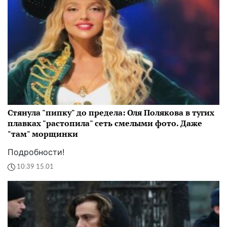
Стянула "пипку" до предела: Оля Полякова в тугих
плавках "растопила" сеть смелыми фото. Даже
"там" морщинки
Подробности!
10:39 15.01