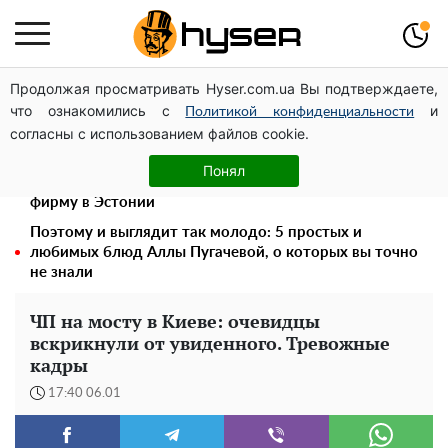
Продолжая просматривать Hyser.com.ua Вы подтверждаете,
На стадионе "Спартак" в Киеве состоялся
что ознакомились с
и
товарищеский матч между командами посольств США
Политикой конфиденциальности
согласны с использованием файлов cookie.
и Франции
Дроны с наценкой: Александр Конотопский вывел
Понял
миллионы оборонного бюджета через фиктивную
фирму в Эстонии
Поэтому и выглядит так молодо: 5 простых и
любимых блюд Аллы Пугачевой, о которых вы точно
не знали
ЧП на мосту в Киеве: очевидцы
вскрикнули от увиденного. Тревожные
кадры
17:40 06.01