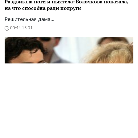
Раздвигала ноги и пыхтела: Волочкова показала,
на что способна ради подруги
Решительная дама...
00:44 15.01
Алла Пугачева публично посмеялась над
Галкиным и назвала его "постаревшим": бедный