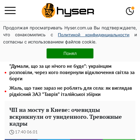
Продолжая просматривать Hyser.com.ua Вы подтверждаете,
Українська авіатранспортна асоціація звернулася до
что ознакомились с
и
Мінфіну із закликом уніфікувати оподаткування
Политикой конфиденциальности
согласны с использованием файлов cookie.
авіалізингу
Гола Олена Тополя у цікавих позах змусила відвисати
Понял
щелепи: злив відео – було лише початком
"Думали, що за це нічого не буде": українцям
розповіли, через кого повернули відключення світла за
борги
Жаль, що таке зараз не роблять для села: як виглядав
рідкісний ЗАЗ "Таврія" італійської збірки
ЧП на мосту в Киеве: очевидцы
вскрикнули от увиденного. Тревожные
кадры
17:40 06.01