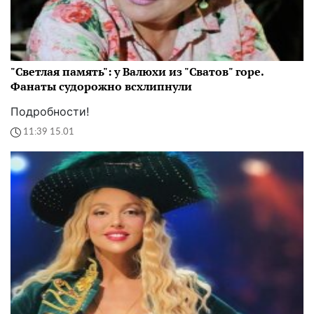
"Светлая память": у Валюхи из "Сватов" горе.
Фанаты судорожно всхлипнули
Подробности!
11:39 15.01