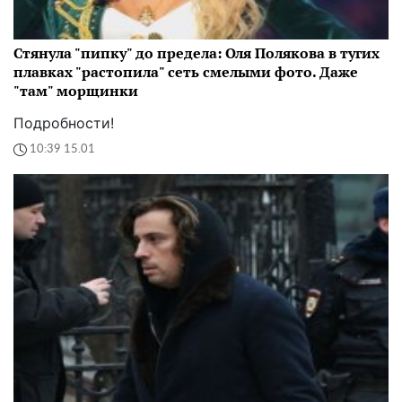
Стянула "пипку" до предела: Оля Полякова в тугих
плавках "растопила" сеть смелыми фото. Даже
"там" морщинки
Подробности!
10:39 15.01