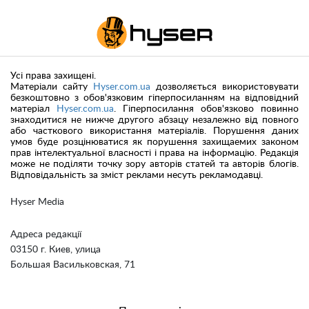
Усі права захищені.
Матеріали сайту
Hyser.com.ua
дозволяється використовувати
безкоштовно з обов'язковим гіперпосиланням на відповідний
матеріал
Hyser.com.ua
. Гіперпосилання обов'язково повинно
знаходитися не нижче другого абзацу незалежно від повного
або часткового використання матеріалів. Порушення даних
умов буде розцінюватися як порушення захищаемих законом
прав інтелектуальної власності і права на інформацію. Редакція
може не поділяти точку зору авторів статей та авторів блогів.
Відповідальність за зміст реклами несуть рекламодавці.
Hyser Media
Адреса редакції
03150 г. Киев, улица
Большая Васильковская, 71