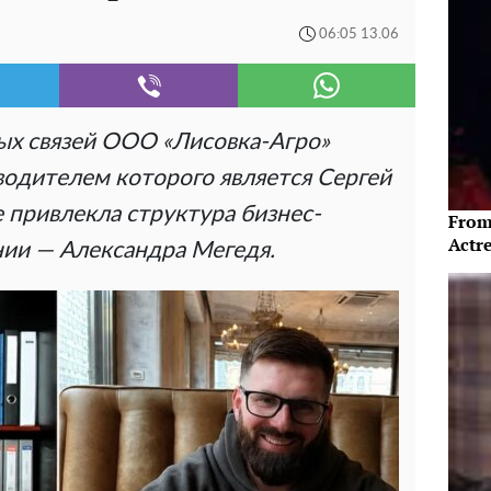
06:05 13.06
ых связей ООО «Лисовка-Агро»
водителем которого является Сергей
 привлекла структура бизнес-
From
Actre
нии — Александра Мегедя.