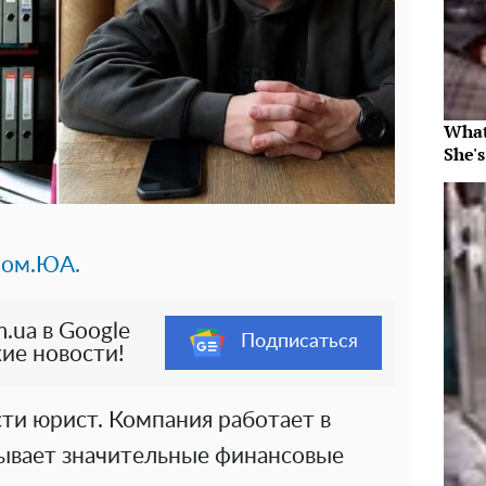
What
She's
ом.ЮА.
.ua в Google
Подписаться
ие новости!
ти юрист. Компания работает в
зывает значительные финансовые