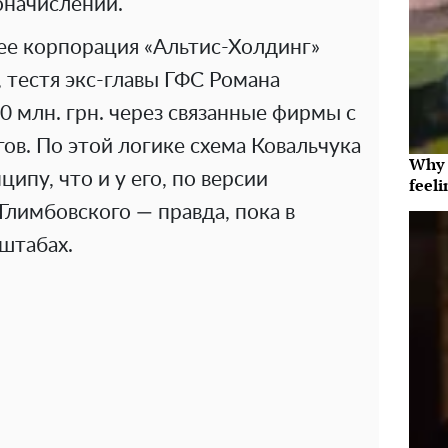
оначислений.
ее корпорация «Альтис-Холдинг»
 тестя экс-главы ГФС Романа
0 млн. грн. через связанные фирмы с
в. По этой логике схема Ковальчука
Why t
ипу, что и у его, по версии
feeli
Глимбовского — правда, пока в
штабах.