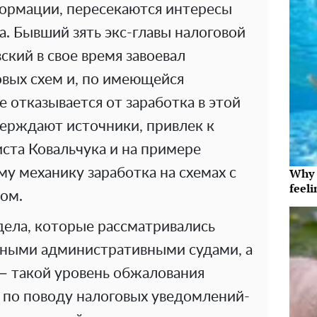
формации, пересекаются интересы
а. Бывший зять экс-главы налоговой
ский в свое время завоевал
овых схем и, по имеющейся
е отказывается от заработка в этой
верждают источники, привлек к
та Ковальчука и на примере
му механику заработка на схемах с
Why t
feeli
ом.
дела, которые рассматривались
ными административными судами, а
 такой уровень обжалования
и по поводу налоговых уведомлений-