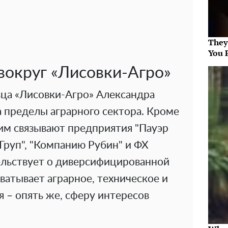
They
You 
вокруг «Лисовки-Агро»
ьца «Лисовки-Агро» Александра
 пределы аграрного сектора. Кроме
ним связывают предприятия "Пауэр
 Груп", "Компанию Рубин" и ФХ
тельствует о диверсифицированной
хватывает аграрное, техническое и
 – опять же, сферу интересов