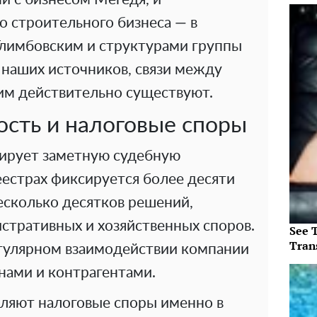
о строительного бизнеса — в
Глимбовским и структурами группы
 наших источников, связи между
им действительно существуют.
ость и налоговые споры
ирует заметную судебную
еестрах фиксируется более десяти
есколько десятков решений,
тративных и хозяйственных споров.
See T
Tran
егулярном взаимодействии компании
ами и контрагентами.
ляют налоговые споры именно в