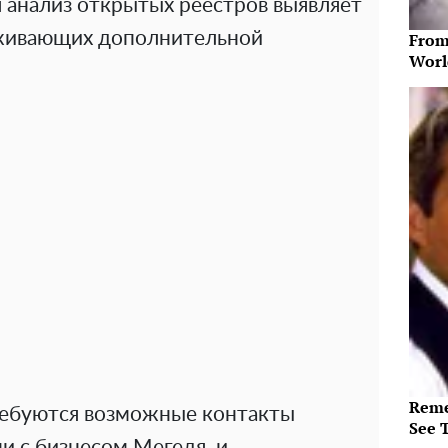
я анализ открытых реестров выявляет
уживающих дополнительной
From
Worl
Reme
ребуются возможные контакты
See 
и с бизнесом Мегедя, и