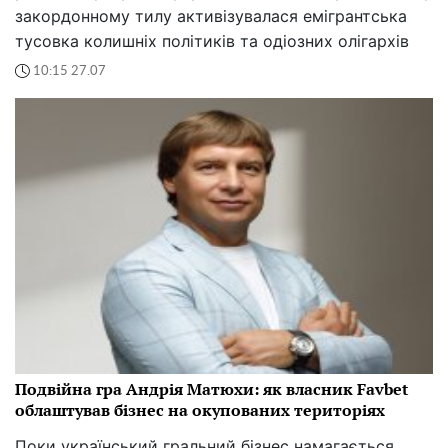
закордонному тилу активізувалася емігрантська
тусовка колишніх політиків та одіозних олігархів
10:15 27.07
Подвійна гра Андрія Матюхи: як власник Favbet
облаштував бізнес на окупованих територіях
Поки український гральний бізнес намагається