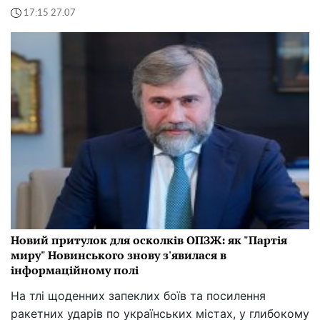
17:15 27.07
Новий притулок для осколків ОПЗЖ: як "Партія
миру" Новинського знову з'явилася в
інформаційному полі
На тлі щоденних запеклих боїв та посилення
ракетних ударів по українських містах, у глибокому