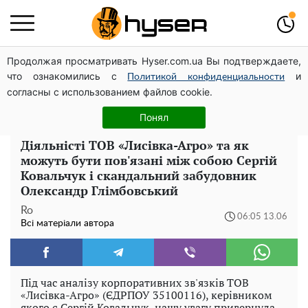
Продолжая просматривать Hyser.com.ua Вы подтверждаете,
Олена Тополя злив відео – це далеко не все: фронтмен
что ознакомились с
и
"Антитіла" Тарас Тополя став наступним
Политикой конфиденциальности
согласны с использованием файлов cookie.
Повністю гола Анна Трінчер блиснула "принадами":
таких розмірів ви ще не бачили
Понял
Діяльністі ТОВ «Лисівка-Агро» та як
можуть бути пов'язані між собою Сергій
Ковальчук і скандальний забудовник
Олександр Глімбовський
Ro
06:05 13.06
Всі матеріали автора
Під час аналізу корпоративних зв'язків ТОВ
«Лисівка-Агро» (ЄДРПОУ 35100116), керівником
якого є Сергій Ковальчук, нашу увагу привернула