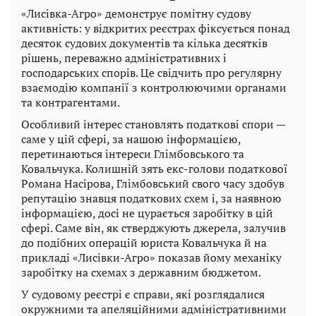
«Лисівка-Агро» демонструє помітну судову
активність: у відкритих реєстрах фіксується понад
десяток судових документів та кілька десятків
рішень, переважно адміністративних і
господарських спорів. Це свідчить про регулярну
взаємодію компанії з контролюючими органами
та контрагентами.
Особливий інтерес становлять податкові спори —
саме у цій сфері, за нашою інформацією,
перетинаються інтереси Глімбовського та
Ковальчука. Колишній зять екс-голови податкової
Романа Насірова, Глімбовський свого часу здобув
репутацію знавця податкових схем і, за наявною
інформацією, досі не цурається заробітку в цій
сфері. Саме він, як стверджують джерела, залучив
до подібних операцій юриста Ковальчука й на
прикладі «Лисівки-Агро» показав йому механіку
заробітку на схемах з державним бюджетом.
У судовому реєстрі є справи, які розглядалися
окружними та апеляційними адміністративними