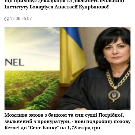
Що приховує декларація та діяльність очільниці
Інституту Бокаріуса Анастасії Купріянової
12:38 25.07
Можлива змова з банком та син судді Погрібної,
звільнений з прокуратури, - нові подробиці позову
Kernel до "Сенс Банку" на 1,75 млрд грн