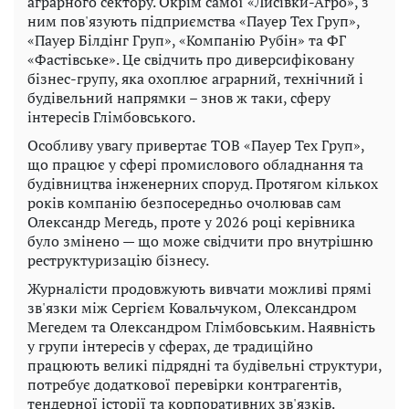
аграрного сектору. Окрім самої «Лисівки-Агро», з
ним пов'язують підприємства «Пауер Тех Груп»,
«Пауер Білдінг Груп», «Компанію Рубін» та ФГ
«Фастівське». Це свідчить про диверсифіковану
бізнес-групу, яка охоплює аграрний, технічний і
будівельний напрямки – знов ж таки, сферу
інтересів Глімбовського.
Особливу увагу привертає ТОВ «Пауер Тех Груп»,
що працює у сфері промислового обладнання та
будівництва інженерних споруд. Протягом кількох
років компанію безпосередньо очолював сам
Олександр Мегедь, проте у 2026 році керівника
було змінено — що може свідчити про внутрішню
реструктуризацію бізнесу.
Журналісти продовжують вивчати можливі прямі
зв'язки між Сергієм Ковальчуком, Олександром
Мегедем та Олександром Глімбовським. Наявність
у групи інтересів у сферах, де традиційно
працюють великі підрядні та будівельні структури,
потребує додаткової перевірки контрагентів,
тендерної історії та корпоративних зв'язків.