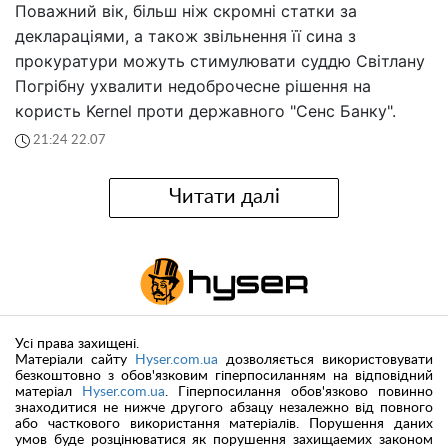
Поважний вік, більш ніж скромні статки за
деклараціями, а також звільнення її сина з
прокуратури можуть стимулювати суддю Світлану
Погрібну ухвалити недоброчесне рішення на
користь Kernel проти державного "Сенс Банку".
21:24 22.07
Читати далі
Усі права захищені.
Матеріали сайту
Hyser.com.ua
дозволяється використовувати
безкоштовно з обов'язковим гіперпосиланням на відповідний
матеріал
Hyser.com.ua
. Гіперпосилання обов'язково повинно
знаходитися не нижче другого абзацу незалежно від повного
або часткового використання матеріалів. Порушення даних
умов буде розцінюватися як порушення захищаемих законом