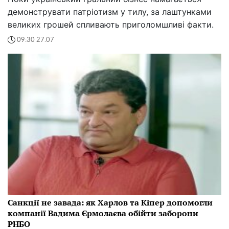
демонструвати патріотизм у тилу, за лаштунками
великих грошей спливають приголомшливі факти.
09:30 27.07
Санкції не завада: як Харлов та Кіпер допомогли
компанії Вадима Єрмолаєва обійти заборони
РНБО