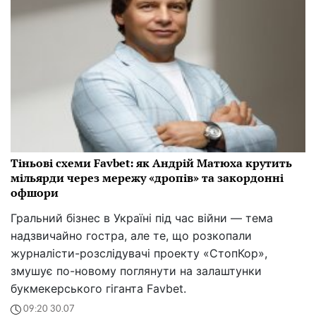
Тіньові схеми Favbet: як Андрій Матюха крутить
мільярди через мережу «дропів» та закордонні
офшори
Гральний бізнес в Україні під час війни — тема
надзвичайно гостра, але те, що розкопали
журналісти-розслідувачі проекту «СтопКор»,
змушує по-новому поглянути на залаштунки
букмекерського гіганта Favbet.
09:20 30.07