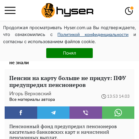
Продолжая просматривать Hyser.com.ua Вы подтверждаете,
Павел Прудников и его удивительная карьера от
что ознакомились с
и
актера в российском театре до номинанта в
Политикой конфиденциальности
согласны с использованием файлов cookie.
руководители Федерации профсоюзов
Поэтому и выглядит так молодо: 5 простых и
Понял
любимых блюд Аллы Пугачевой, о которых вы точно
не знали
Пенсии на карту больше не придут: ПФУ
предупредил пенсионеров
Игорь Верховский
13:53 14.03
Все материалы автора
Пенсионный фонд предупредил пенсионеров
касательно банковских карт и начислений
пенсионных выплат.