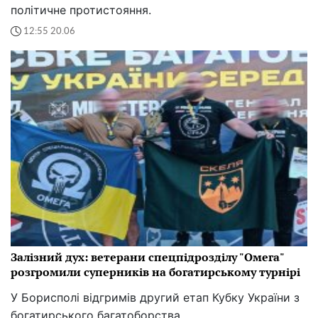
політичне протистояння.
12:55 20.06
Залізний дух: ветерани спецпідрозділу "Омега"
розгромили суперників на богатирському турнірі
У Борисполі відгримів другий етап Кубку України з
богатирського багатоборства.