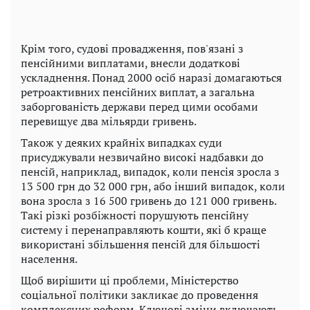
Крім того, судові провадження, пов'язані з
пенсійними виплатами, внесли додаткові
ускладнення. Понад 2000 осіб наразі домагаються
ретроактивних пенсійних виплат, а загальна
заборгованість держави перед цими особами
перевищує два мільярди гривень.
Також у деяких крайніх випадках суди
присуджували незвичайно високі надбавки до
пенсій, наприклад, випадок, коли пенсія зросла з
13 500 грн до 32 000 грн, або інший випадок, коли
вона зросла з 16 500 гривень до 121 000 гривень.
Такі різкі розбіжності порушують пенсійну
систему і перенаправляють кошти, які б краще
використані збільшення пенсій для більшості
населення.
Щоб вирішити ці проблеми, Міністерство
соціальної політики закликає до проведення
комплексних реформ. Ключові зміни включають