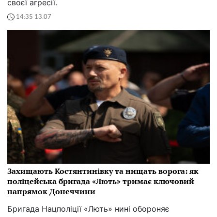
своєї агресії.
14:35 13.07
Захищають Костянтинівку та нищать ворога: як
поліцейська бригада «Лють» тримає ключовий
напрямок Донеччини
Бригада Нацполіції «Лють» нині обороняє