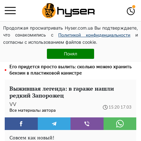
Продолжая просматривать Hyser.com.ua Вы подтверждаете,
Посол ОБСЕ во второй раз посетил место российского
что ознакомились с
и
удара по жилому дому на Подоле
Политикой конфиденциальности
согласны с использованием файлов cookie.
Дроны с наценкой: Александр Конотопский вывел
миллионы оборонного бюджета через фиктивную
Понял
фирму в Эстонии
Его придется просто вылить: сколько можно хранить
бензин в пластиковой канистре
Выжившая легенда: в гараже нашли
редкий Запорожец
VV
15:20 17.03
Все материалы автора
Совсем как новый!