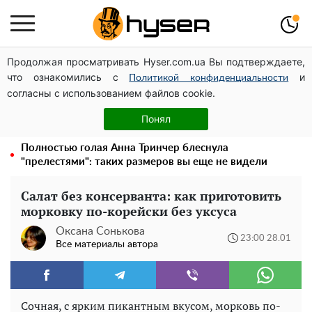
Продолжая просматривать Hyser.com.ua Вы подтверждаете,
Дроны с наценкой: Александр Конотопский вывел
что ознакомились с
и
миллионы оборонного бюджета через фиктивную
Политикой конфиденциальности
согласны с использованием файлов cookie.
фирму в Эстонии
Елена Тополя слив видео – это далеко не все:
Понял
фронтмен "Антитела" Тарас Тополя стал следующим
Полностью голая Анна Тринчер блеснула
"прелестями": таких размеров вы еще не видели
Салат без консерванта: как приготовить
морковку по-корейски без уксуса
Оксана Сонькова
23:00 28.01
Все материалы автора
Сочная, с ярким пикантным вкусом, морковь по-