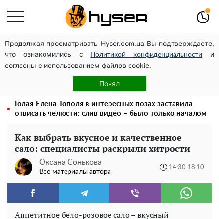
Продолжая просматривать Hyser.com.ua Вы подтверждаете,
Может ли Почтовая площадь стать главной точкой
что ознакомились с
и
входа в исторический Киев
Политикой конфиденциальности
согласны с использованием файлов cookie.
Дроны с наценкой: Александр Конотопский вывел
миллионы оборонного бюджета через фиктивную
Понял
фирму в Эстонии
Голая Елена Тополя в интересных позах заставила
отвисать челюсти: слив видео – было только началом
Как выбрать вкусное и качественное
сало: специалисты раскрыли хитрости
Оксана Сонькова
14:30 18.10
Все материалы автора
Аппетитное бело-розовое сало – вкусный