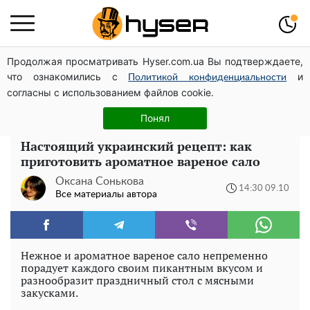
Продолжая просматривать Hyser.com.ua Вы подтверждаете,
Полностью голая Анна Тринчер блеснула
что ознакомились с
и
"прелестями": таких размеров вы еще не видели
Политикой конфиденциальности
согласны с использованием файлов cookie.
Жаль, что такое сейчас не делают для села: как
выглядел редкий ЗАЗ "Таврия" итальянской сборки
Понял
Настоящий украинский рецепт: как
приготовить ароматное вареное сало
Оксана Сонькова
14:30 09.10
Все материалы автора
Нежное и ароматное вареное сало непременно
порадует каждого своим пикантным вкусом и
разнообразит праздничный стол с мясными
закусками.