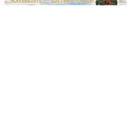
Слезы радости и эмоции, которые невозможно
скрыть: как чудо закарпатское изменило детей
наших Героев
Настоящий фурор, объятия и разговоры, которые
не утихают до сих пор. Дети украинских
защитников вернулись из таинственного
путешествия в Закарпатье, перевернувшее их
представление о летнем отдыхе.
15:55 23.07