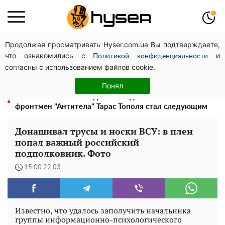
Продолжая просматривать Hyser.com.ua Вы подтверждаете,
Может ли Почтовая площадь стать главной точкой
что ознакомились с
и
входа в исторический Киев
Политикой конфиденциальности
согласны с использованием файлов cookie.
Голая Елена Тополя в интересных позах заставила
отвисать челюсти: слив видео – было только началом
Понял
Елена Тополя слив видео – это далеко не все:
фронтмен "Антитела" Тарас Тополя стал следующим
Донашивал трусы и носки ВСУ: в плен
попал важный российский
подполковник. Фото
15:00 22.03
Известно, что удалось заполучить начальника
группы информационно-психологического