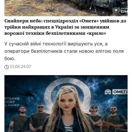
Снайпери неба: спецпідрозділ «Омега» увійшов до
трійки найкращих в Україні за знищенням
ворожої техніки безпілотниками «крило»
У сучасній війні технології вирішують усе, а
оператори безпілотників стали новою елітою поля
бою.
11:05 24.07