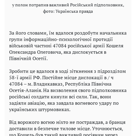
у полон потрапив важливий Російський підполковник,
фото: Українська правда
За його словами, їм вдалося роздобути начальника
групи інформаційно-психологічної протидії
військовій частині 47084 російської армії Кошеля
Олександра Олеговича, яка дислокується в
Північній Осетії.
Зробити це вдалося в ході зіткнення з підрозділом
58-ї армії РФ. Постійне місце дислокації в / ч
47084 – м. Владикавказ, Республіка Північна
Осетія-Аланія. На визволення свого підполковника
російські солдати кинули всі сили. Так, вони
задіяли авіацію, яка завдала вогневого удару по
українських штурмовиках.
Від ворожого вогню ніхто не постраждав, а бранця
доставили в безпечне тилове місце. Уточнюється,
що Кошель був такий важливий росіянам через