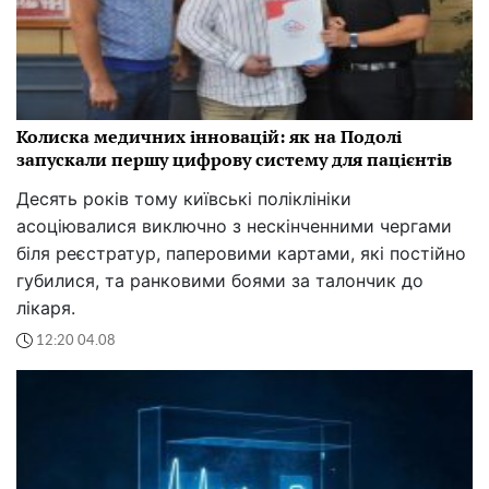
Колиска медичних інновацій: як на Подолі
запускали першу цифрову систему для пацієнтів
Десять років тому київські поліклініки
асоціювалися виключно з нескінченними чергами
біля реєстратур, паперовими картами, які постійно
губилися, та ранковими боями за талончик до
лікаря.
12:20 04.08