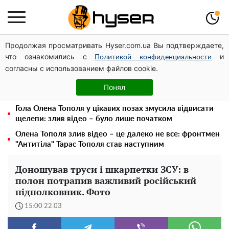
Продолжая просматривать Hyser.com.ua Вы подтверждаете,
На стадіоні «Спартак» у Києві відбувся товариський
что ознакомились с
и
матч між командами посольств США та Франції
Политикой конфиденциальности
согласны с использованием файлов cookie.
Дрони із націнкою: Олександр Конотопський вивів
мільйони оборонного бюджету через фіктивну фірму в
Понял
Естонії
Гола Олена Тополя у цікавих позах змусила відвисати
щелепи: злив відео – було лише початком
Олена Тополя злив відео – це далеко не все: фронтмен
"Антитіла" Тарас Тополя став наступним
Доношував труси і шкарпетки ЗСУ: в
полон потрапив важливий російський
підполковник. Фото
15:00 22.03