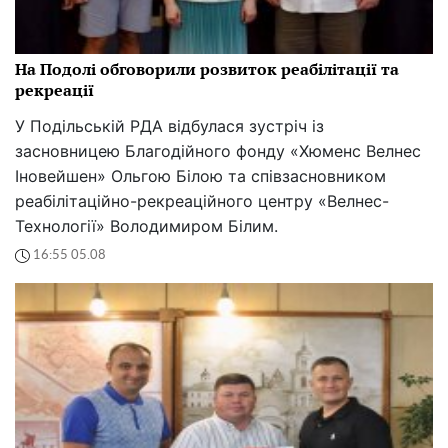
На Подолі обговорили розвиток реабілітації та
рекреації
У Подільській РДА відбулася зустріч із
засновницею Благодійного фонду «Хюменс Велнес
Іновейшен» Ольгою Білою та співзасновником
реабілітаційно-рекреаційного центру «Велнес-
Технології» Володимиром Білим.
16:55 05.08