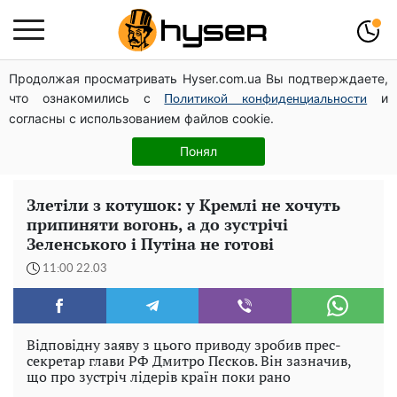
Продолжая просматривать Hyser.com.ua Вы подтверждаете,
Повністю гола Анна Трінчер блиснула "принадами":
что ознакомились с
и
таких розмірів ви ще не бачили
Политикой конфиденциальности
согласны с использованием файлов cookie.
Таку смакоту ви відкриватимете банку за банкою:
рецепт помідорів дольками з цибулею та олією на
Понял
зиму
Злетіли з котушок: у Кремлі не хочуть
припиняти вогонь, а до зустрічі
Зеленського і Путіна не готові
11:00 22.03
Відповідну заяву з цього приводу зробив прес-
секретар глави РФ Дмитро Пєсков. Він зазначив,
що про зустріч лідерів країн поки рано