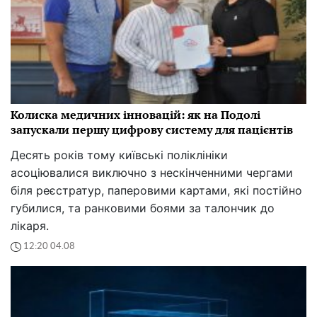
Колиска медичних інновацій: як на Подолі
запускали першу цифрову систему для пацієнтів
Десять років тому київські поліклініки
асоціювалися виключно з нескінченними чергами
біля реєстратур, паперовими картами, які постійно
губилися, та ранковими боями за талончик до
лікаря.
12:20 04.08