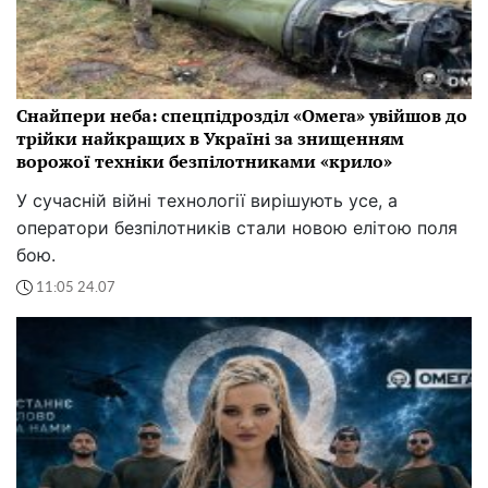
Снайпери неба: спецпідрозділ «Омега» увійшов до
трійки найкращих в Україні за знищенням
ворожої техніки безпілотниками «крило»
У сучасній війні технології вирішують усе, а
оператори безпілотників стали новою елітою поля
бою.
11:05 24.07