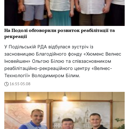
На Подолі обговорили розвиток реабілітації та
рекреації
У Подільській РДА відбулася зустріч із
засновницею Благодійного фонду «Хюменс Велнес
Іновейшен» Ольгою Білою та співзасновником
реабілітаційно-рекреаційного центру «Велнес-
Технології» Володимиром Білим.
16:55 05.08