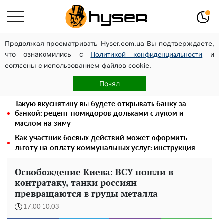
Продолжая просматривать Hyser.com.ua Вы подтверждаете,
Дроны с наценкой: Александр Конотопский вывел
что ознакомились с
и
миллионы оборонного бюджета через фиктивную
Политикой конфиденциальности
согласны с использованием файлов cookie.
фирму в Эстонии
Полностью голая Анна Тринчер блеснула
Понял
"прелестями": таких размеров вы еще не видели
Такую вкуснятину вы будете открывать банку за
банкой: рецепт помидоров дольками с луком и
маслом на зиму
Как участник боевых действий может оформить
льготу на оплату коммунальных услуг: инструкция
Освобождение Киева: ВСУ пошли в
контратаку, танки россиян
превращаются в груды металла
17:00 10.03