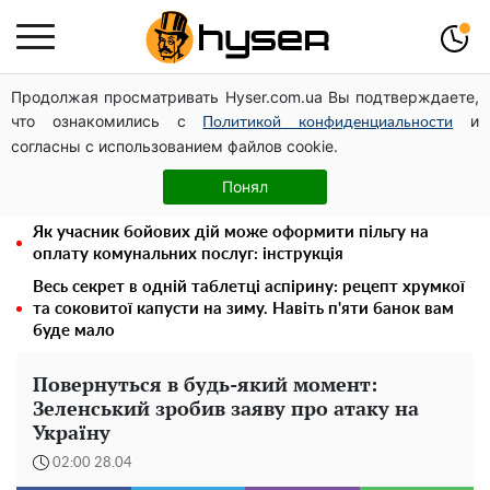
Продолжая просматривать Hyser.com.ua Вы подтверждаете,
Повністю гола Анна Трінчер блиснула "принадами":
что ознакомились с
и
таких розмірів ви ще не бачили
Политикой конфиденциальности
согласны с использованием файлов cookie.
Таку смакоту ви відкриватимете банку за банкою:
рецепт помідорів дольками з цибулею та олією на
Понял
зиму
Як учасник бойових дій може оформити пільгу на
оплату комунальних послуг: інструкція
Весь секрет в одній таблетці аспірину: рецепт хрумкої
та соковитої капусти на зиму. Навіть п'яти банок вам
буде мало
Повернуться в будь-який момент:
Зеленський зробив заяву про атаку на
Україну
02:00 28.04