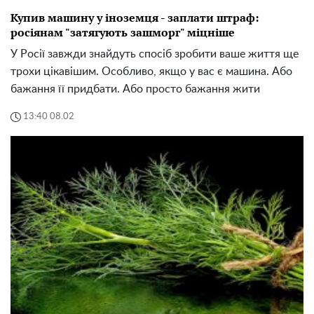
Купив машину у іноземця - заплати штраф:
росіянам "затягують зашморг" міцніше
У Росії завжди знайдуть спосіб зробити ваше життя ще
трохи цікавішим. Особливо, якщо у вас є машина. Або
бажання її придбати. Або просто бажання жити
13:40 08.02