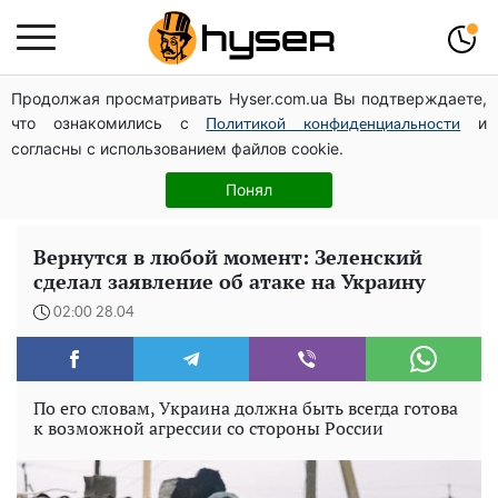
Продолжая просматривать Hyser.com.ua Вы подтверждаете,
Дроны с наценкой: Александр Конотопский вывел
что ознакомились с
и
миллионы оборонного бюджета через фиктивную
Политикой конфиденциальности
согласны с использованием файлов cookie.
фирму в Эстонии
Елена Тополя слив видео – это далеко не все:
Понял
фронтмен "Антитела" Тарас Тополя стал следующим
Вернутся в любой момент: Зеленский
сделал заявление об атаке на Украину
02:00 28.04
По его словам, Украина должна быть всегда готова
к возможной агрессии со стороны России