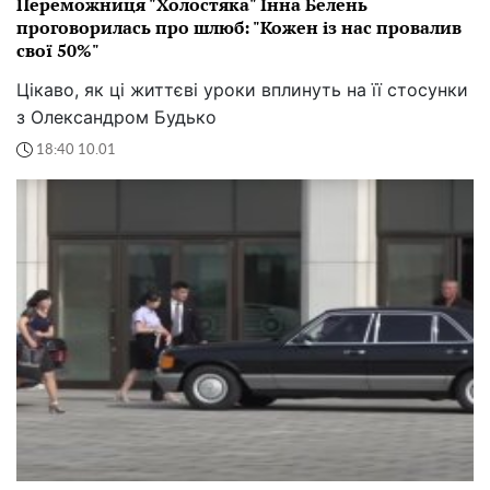
Переможниця "Холостяка" Інна Белень
проговорилась про шлюб: "Кожен із нас провалив
свої 50%"
Цікаво, як ці життєві уроки вплинуть на її стосунки
з Олександром Будько
18:40 10.01