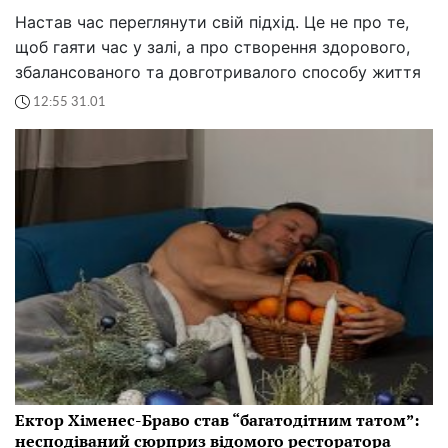
Настав час переглянути свій підхід. Це не про те,
щоб гаяти час у залі, а про створення здорового,
збалансованого та довготривалого способу життя
12:55 31.01
Ектор Хіменес-Браво став “багатодітним татом”:
несподіваний сюрприз відомого ресторатора