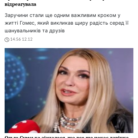
відреагувала
Заручини стали ще одним важливим кроком у
житті Гомес, який викликав щиру радість серед її
шанувальників та друзів
14:56 12.12
Ольга Сумська зізналася, що все ще чекає дзвінка