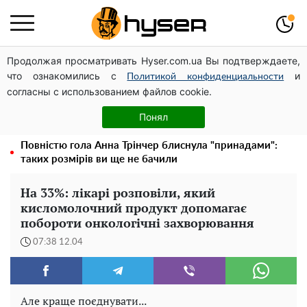
Продолжая просматривать Hyser.com.ua Вы подтверждаете,
Чи може Поштова площа стати головною точкою
что ознакомились с
и
входу до історичного Києва
Политикой конфиденциальности
согласны с использованием файлов cookie.
Дрони із націнкою: Олександр Конотопський вивів
мільйони оборонного бюджету через фіктивну фірму в
Понял
Естонії
Повністю гола Анна Трінчер блиснула "принадами":
таких розмірів ви ще не бачили
На 33%: лікарі розповіли, який
кисломолочний продукт допомагає
побороти онкологічні захворювання
07:38 12.04
Але краще поєднувати...