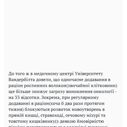
До того ж в медичному центрі Університету
Вандербілта довели, що одночасне додавання в
раціон рослинних волокон(звичайної клітковини)
ще більше знижує загрозу виникнення онкології -
на 33 відсотки. Зокрема, при регулярному
додаванні в раціон(хоча б два рази протягом
тижня) блокуються розвиток новоутворень в
прямій кишці, стравоході, сечовому міхурі та
товстому кишківнику(з деякою ймовірністю
пізніше перетворюються в злоякісні пухлини).