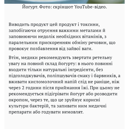
Йогурт. Фото: скріншот YouTube-відео.
Виводить продукт цей продукт і токсини,
запобігаючи отруєння важкими металами й
заповнюючи недолік необхідних вітамінів, з
паралельним прискоренням обміну речовин, що
провокує позбавлення від зайвої ваги.
Втім, медики рекомендують звертати ретельну
увагу на повний склад йогурту: в нього повинні
входити тільки натуральні інгредієнти, без
підсолоджувачів, поліпшувачів смаку і барвників, а
вживати кисломолочний напій слід не раніше, ніж
через 2 години після приймання їжі. При цьому не
рекомендується підігрівати йогурт або розводити
окропом, через те, що це зруйнує корисні
культури бактерій, та запивати ним медичні
препарати або годувати немовлят.