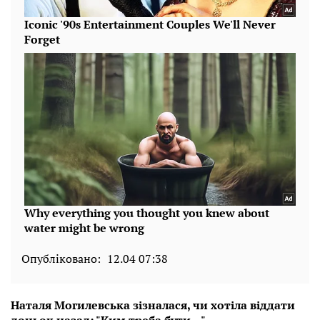
Опубліковано:
12.04 07:38
Наталя Могилевська зізналася, чи хотіла віддати
доньок назад: "Ким треба бути..."