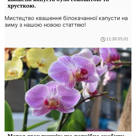
хрусткою.
Мистецтво квашення білокачанної капусти на
зиму з нашою новою статтею!
11:30 05.01
Метод двох тижнів: що потрібно зробити,