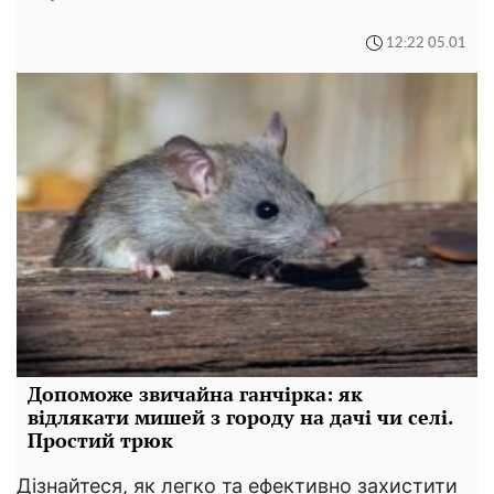
12:22 05.01
Допоможе звичайна ганчірка: як
відлякати мишей з городу на дачі чи селі.
Простий трюк
Дізнайтеся, як легко та ефективно захистити