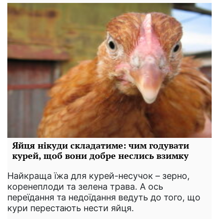
Яйця нікуди складатиме: чим годувати
курей, щоб вони добре неслись взимку
Найкраща їжа для курей-несучок – зерно,
коренеплоди та зелена трава. А ось
переїдання та недоїдання ведуть до того, що
кури перестають нести яйця.