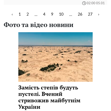
02:00 05.01
...
...
‹
1
2
4
9
10
26
27
›
Фото та відео новини
Замість степів будуть
пустелі. Вчений
стривожив майбутнім
України