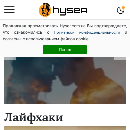
Продолжая просматривать Hyser.com.ua Вы подтверждаете,
В які дати народжуються найвірніші
что ознакомились с
и
Политикой конфиденциальности
чоловіки: краще одразу перевірити,
согласны с использованием файлов cookie.
щоб потім не страждати
Понял
Лайфхаки