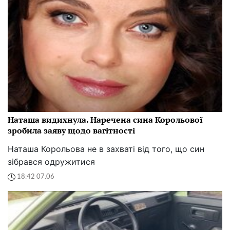
Наташа видихнула. Наречена сина Корольової
зробила заяву щодо вагітності
Наташа Корольова не в захваті від того, що син
зібрався одружитися
18:42 07.06