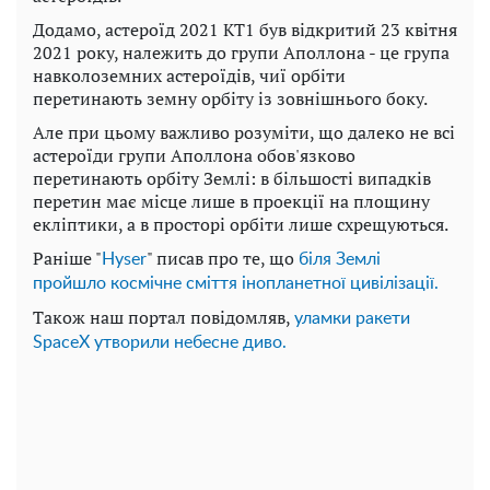
Додамо, астероїд 2021 KT1 був відкритий 23 квітня
2021 року, належить до групи Аполлона - це група
навколоземних астероїдів, чиї орбіти
перетинають земну орбіту із зовнішнього боку.
Але при цьому важливо розуміти, що далеко не всі
астероїди групи Аполлона обов'язково
перетинають орбіту Землі: в більшості випадків
перетин має місце лише в проекції на площину
екліптики, а в просторі орбіти лише схрещуються.
Раніше "
" писав про те, що
Нyser
біля Землі
пройшло космічне сміття інопланетної цивілізації.
Також наш портал повідомляв,
уламки ракети
SpaceX утворили небесне диво.