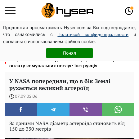
Продолжая просматривать Hyser.com.ua Вы подтверждаете,
Олена Тополя злив відео – це далеко не все: фронтмен
что ознакомились с
и
"Антитіла" Тарас Тополя став наступним
Политикой конфиденциальности
согласны с использованием файлов cookie.
Повністю гола Анна Трінчер блиснула "принадами":
таких розмірів ви ще не бачили
Понял
Як учасник бойових дій може оформити пільгу на
оплату комунальних послуг: інструкція
У NASA попередили, що в бік Землі
рухається великий астероїд
07:09 02.06
За даними NASA діаметр астероїда становить від
150 до 330 метрів