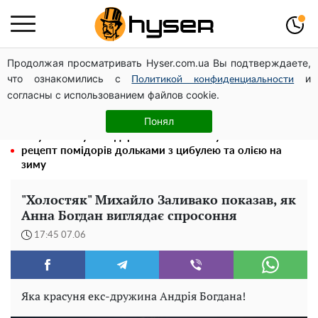
Продолжая просматривать Hyser.com.ua Вы подтверждаете,
Посол ОБСЄ вдруге відвідав місце російського удару
что ознакомились с
и
по житловому будинку на Подолі
Политикой конфиденциальности
согласны с использованием файлов cookie.
Гола Олена Тополя у цікавих позах змусила відвисати
щелепи: злив відео – було лише початком
Понял
Таку смакоту ви відкриватимете банку за банкою:
рецепт помідорів дольками з цибулею та олією на
зиму
"Холостяк" Михайло Заливако показав, як
Анна Богдан виглядає спросоння
17:45 07.06
Яка красуня екс-дружина Андрія Богдана!