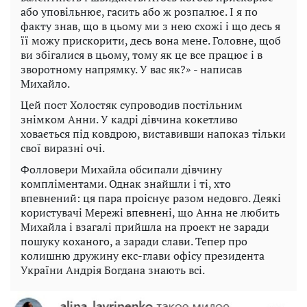
або уповільнює, гасить або ж розпалює. І я по
факту знав, що в цьому ми з нею схожі і що десь я
її можу прискорити, десь вона мене. Головне, щоб
ви збігалися в цьому, тому як це все працює і в
зворотному напрямку. У вас як?» - написав
Михайло.
Цей пост Холостяк супроводив постільним
знімком Анни. У кадрі дівчина кокетливо
ховається під ковдрою, виставивши напоказ тільки
свої виразні очі.
Фолловери Михайла обсипали дівчину
компліментами. Однак знайшли і ті, хто
впевнений: ця пара проіснує разом недовго. Деякі
користувачі Мережі впевнені, що Анна не любить
Михайла і взагалі прийшла на проект не заради
пошуку коханого, а заради слави. Тепер про
колишню дружину екс-глави офісу президента
України Андрія Богдана знають всі.