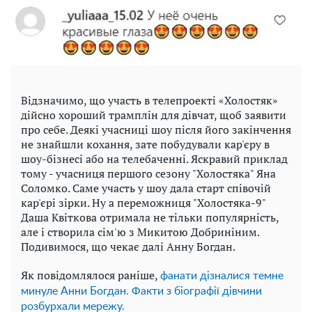
Відзначимо, що участь в телепроекті «Холостяк»
дійсно хороший трамплін для дівчат, щоб заявити
про себе. Деякі учасниці шоу після його закінчення
не знайшли кохання, зате побудували кар'єру в
шоу-бізнесі або на телебаченні. Яскравий приклад
тому - учасниця першого сезону "Холостяка" Яна
Соломко. Саме участь у шоу дала старт співочій
кар'єрі зірки. Ну а переможниця "Холостяка-9"
Даша Квіткова отримала не тільки популярність,
але і створила сім'ю з Микитою Добриніним.
Подивимося, що чекає далі Анну Богдан.
Як повідомлялося раніше,
фанати дізналися темне
минуле Анни Богдан. Факти з біографії дівчини
розбурхали мережу.