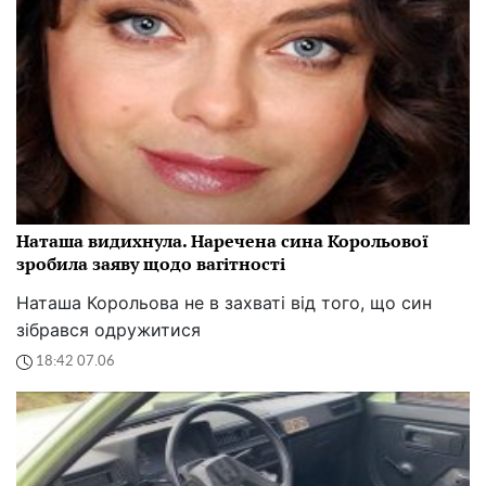
Наташа видихнула. Наречена сина Корольової
зробила заяву щодо вагітності
Наташа Корольова не в захваті від того, що син
зібрався одружитися
18:42 07.06