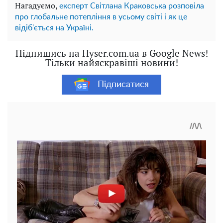
Нагадуємо,
експерт Світлана Краковська розповіла
про глобальне потепління в усьому світі і як це
відіб'ється на Україні.
Підпишись на Hyser.com.ua в Google News!
Тільки найяскравіші новини!
Підписатися