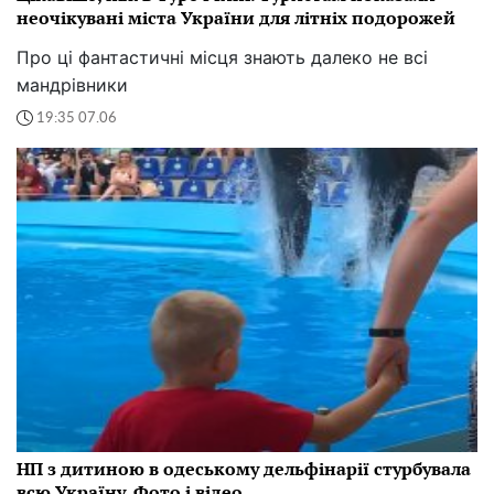
неочікувані міста України для літніх подорожей
Про ці фантастичні місця знають далеко не всі
мандрівники
19:35 07.06
НП з дитиною в одеському дельфінарії стурбувала
всю Україну. Фото і відео