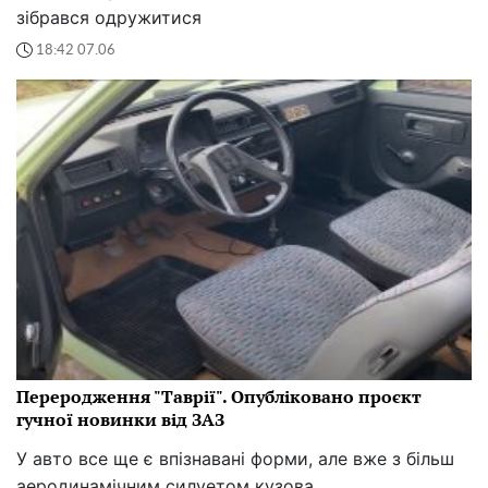
зібрався одружитися
18:42 07.06
Переродження "Таврії". Опубліковано проєкт
гучної новинки від ЗАЗ
У авто все ще є впізнавані форми, але вже з більш
аеродинамічним силуетом кузова