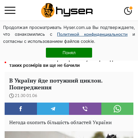
Продолжая просматривать Hyser.com.ua Вы подтверждаете,
Чи може Поштова площа стати головною точкою
что ознакомились с
и
входу до історичного Києва
Политикой конфиденциальности
согласны с использованием файлов cookie.
Олена Тополя злив відео – це далеко не все: фронтмен
"Антитіла" Тарас Тополя став наступним
Понял
Повністю гола Анна Трінчер блиснула "принадами":
таких розмірів ви ще не бачили
В Україну йде потужний циклон.
Попередження
21:30 01.06
Негода охопить більшість областей України