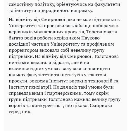
самостійну політику, орієнтуючись на факультети
та інститути природничого напрямку.
На відміну від Смирнової, яка не має підтримки в
Університеті та прославилась хіба що поборами з
керівників міжнародних проєктів, Толстанова за
багато років роботи керівником Науково-
дослідної частини Університету та профільним
проректором виховала собі невелику групу
підтримки. На відміну від Смирнової, Толстанова
не тільки вимагала відкати, але й на
взаємовигідних умовах залучала керівництво
кількох факультетів та інститутів у грантові
проєкти, зокрема Інститут високих технологій та
Інститут психіатрії. Не для всіх такі умови були
справедливими і партнерськими, тому окрім
групи підтримки Толстанова нажила велику групу
ворогів та конкурентів. І, що цікаво, Смирнова
серед них.