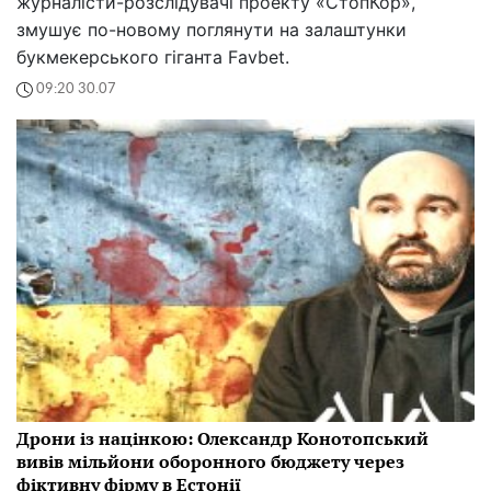
журналісти-розслідувачі проекту «СтопКор»,
змушує по-новому поглянути на залаштунки
букмекерського гіганта Favbet.
09:20 30.07
Дрони із націнкою: Олександр Конотопський
вивів мільйони оборонного бюджету через
фіктивну фірму в Естонії