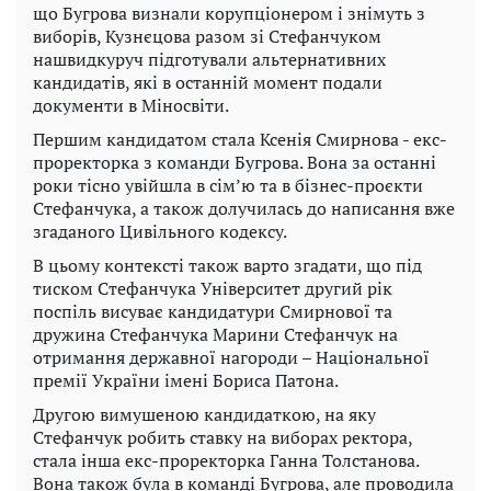
що Бугрова визнали корупціонером і знімуть з
виборів, Кузнєцова разом зі Стефанчуком
нашвидкуруч підготували альтернативних
кандидатів, які в останній момент подали
документи в Міносвіти.
Першим кандидатом стала Ксенія Смирнова - екс-
проректорка з команди Бугрова. Вона за останні
роки тісно увійшла в сім’ю та в бізнес-проєкти
Стефанчука, а також долучилась до написання вже
згаданого Цивільного кодексу.
В цьому контексті також варто згадати, що під
тиском Стефанчука Університет другий рік
поспіль висуває кандидатури Смирнової та
дружина Стефанчука Марини Стефанчук на
отримання державної нагороди – Національної
премії України імені Бориса Патона.
Другою вимушеною кандидаткою, на яку
Стефанчук робить ставку на виборах ректора,
стала інша екс-проректорка Ганна Толстанова.
Вона також була в команді Бугрова, але проводила