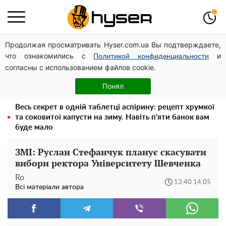
Продолжая просматривать Hyser.com.ua Вы подтверждаете,
Павло Прудніков та його дивовижна кар'єра від актора
что ознакомились с
и
у російському театрі до номінанта у керівники
Политикой конфиденциальности
согласны с использованием файлов cookie.
Федерації профспілок
Гола Олена Тополя у цікавих позах змусила відвисати
Понял
щелепи: злив відео – було лише початком
Весь секрет в одній таблетці аспірину: рецепт хрумкої
та соковитої капусти на зиму. Навіть п'яти банок вам
буде мало
ЗМІ: Руслан Стефанчук планує скасувати
вибори ректора Університету Шевченка
Ro
13:40 14.05
Всі матеріали автора