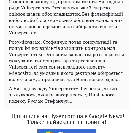
бажання реваншу під прапором голови Наглядової
ради Університету Стефанчука, який тверезо
оцінює шанси обох кандидаток. Без фальсифікації
виборів або форс-мажорних обставин жодна з них
не має шансів перемогти на виборах та очолити
Університет.
Розуміючи це, Стефанчук почав консультації та
пошук інших варіантів залишити контроль над
Університетом. Основним варіантом розглядається
скасування виборів ректора та реалізація в
Університеті експериментального проєкту
Міносвіти, за умовами якого ректор не обирається
колективом, а призначається Наглядовою радою.
А Наглядову раду Університету Шевченка, як вже
згадувалось, очолює автор проєкту Цивільного
кодексу Руслан Стефанчук...
Підпишись на Hyser.com.ua в Google News!
Тільки найяскравіші новини!