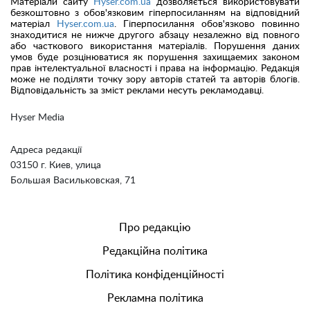
Матеріали сайту
Hyser.com.ua
дозволяється використовувати
безкоштовно з обов'язковим гіперпосиланням на відповідний
матеріал
Hyser.com.ua
. Гіперпосилання обов'язково повинно
знаходитися не нижче другого абзацу незалежно від повного
або часткового використання матеріалів. Порушення даних
умов буде розцінюватися як порушення захищаемих законом
прав інтелектуальної власності і права на інформацію. Редакція
може не поділяти точку зору авторів статей та авторів блогів.
Відповідальність за зміст реклами несуть рекламодавці.
Hyser Media
Адреса редакції
03150 г. Киев, улица
Большая Васильковская, 71
Про редакцію
Редакційна політика
Політика конфіденційності
Рекламна політика