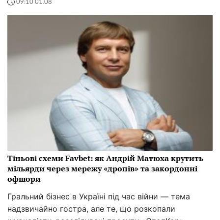
09:10 01.08
Тіньові схеми Favbet: як Андрій Матюха крутить
мільярди через мережу «дропів» та закордонні
офшори
Гральний бізнес в Україні під час війни — тема
надзвичайно гостра, але те, що розкопали