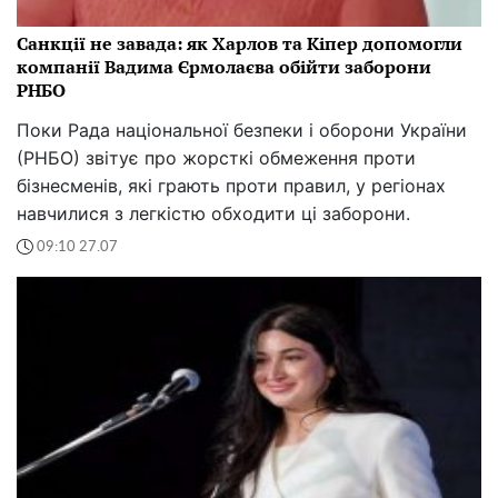
Санкції не завада: як Харлов та Кіпер допомогли
компанії Вадима Єрмолаєва обійти заборони
РНБО
Поки Рада національної безпеки і оборони України
(РНБО) звітує про жорсткі обмеження проти
бізнесменів, які грають проти правил, у регіонах
навчилися з легкістю обходити ці заборони.
09:10 27.07