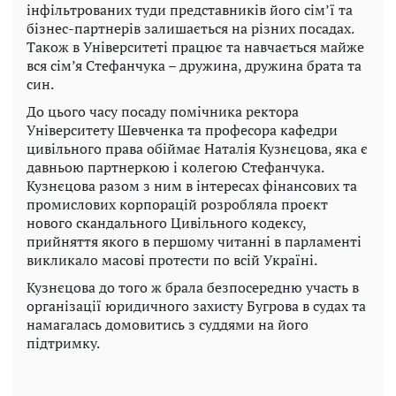
інфільтрованих туди представників його сім’ї та
бізнес-партнерів залишається на різних посадах.
Також в Університеті працює та навчається майже
вся сім’я Стефанчука – дружина, дружина брата та
син.
До цього часу посаду помічника ректора
Університету Шевченка та професора кафедри
цивільного права обіймає Наталія Кузнєцова, яка є
давньою партнеркою і колегою Стефанчука.
Кузнєцова разом з ним в інтересах фінансових та
промислових корпорацій розробляла проєкт
нового скандального Цивільного кодексу,
прийняття якого в першому читанні в парламенті
викликало масові протести по всій Україні.
Кузнєцова до того ж брала безпосередню участь в
організації юридичного захисту Бугрова в судах та
намагалась домовитись з суддями на його
підтримку.