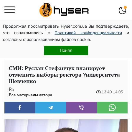
Продолжая просматривать Hyser.com.ua Вы подтверждаете,
Полностью голая Анна Тринчер блеснула
что ознакомились с
и
"прелестями": таких размеров вы еще не видели
Политикой конфиденциальности
согласны с использованием файлов cookie.
Такой закуски всегда оказывается мало: рецепт
помидоров по-корейски со сладким перцем и
Понял
морковью на зиму
СМИ: Руслан Стефанчук планирует
отменить выборы ректора Университета
Шевченко
Ro
13:40 14.05
Все материалы автора